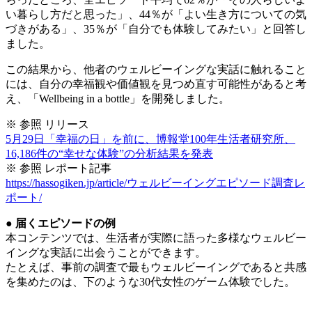
い暮らし方だと思った」、44％が「よい生き方についての気
づきがある」、35％が「自分でも体験してみたい」と回答し
ました。
この結果から、他者のウェルビーイングな実話に触れること
には、自分の幸福観や価値観を見つめ直す可能性があると考
え、「Wellbeing in a bottle」を開発しました。
※ 参照 リリース
5月29日「幸福の日」を前に、博報堂100年生活者研究所、
16,186件の“幸せな体験”の分析結果を発表
※ 参照 レポート記事
https://hassogiken.jp/article/ウェルビーイングエピソード調査レ
ポート/
● 届くエピソードの例
本コンテンツでは、生活者が実際に語った多様なウェルビー
イングな実話に出会うことができます。
たとえば、事前の調査で最もウェルビーイングであると共感
を集めたのは、下のような30代女性のゲーム体験でした。