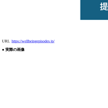
URL
https://wellbeingepisodes.jp/
● 実際の画像