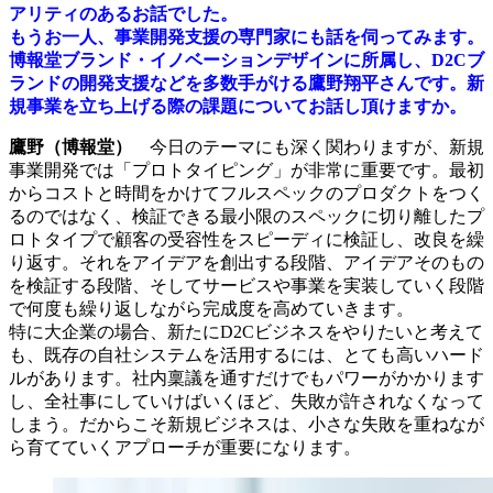
アリティのあるお話でした。
もうお一人、事業開発支援の専門家にも話を伺ってみます。
博報堂ブランド・イノベーションデザインに所属し、D2Cブ
ランドの開発支援などを多数手がける鷹野翔平さんです。新
規事業を立ち上げる際の課題についてお話し頂けますか。
鷹野（博報堂）
今日のテーマにも深く関わりますが、新規
事業開発では「プロトタイピング」が非常に重要です。最初
からコストと時間をかけてフルスペックのプロダクトをつく
るのではなく、検証できる最小限のスペックに切り離したプ
ロトタイプで顧客の受容性をスピーディに検証し、改良を繰
り返す。それをアイデアを創出する段階、アイデアそのもの
を検証する段階、そしてサービスや事業を実装していく段階
で何度も繰り返しながら完成度を高めていきます。
特に大企業の場合、新たにD2Cビジネスをやりたいと考えて
も、既存の自社システムを活用するには、とても高いハード
ルがあります。社内稟議を通すだけでもパワーがかかります
し、全社事にしていけばいくほど、失敗が許されなくなって
しまう。だからこそ新規ビジネスは、小さな失敗を重ねなが
ら育てていくアプローチが重要になります。