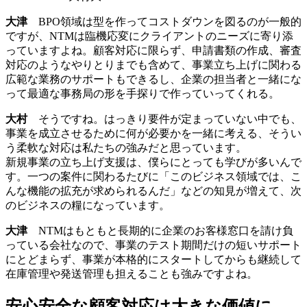
大津
BPO領域は型を作ってコストダウンを図るのが一般的
ですが、NTMは臨機応変にクライアントのニーズに寄り添
っていますよね。顧客対応に限らず、申請書類の作成、審査
対応のようなやりとりまでも含めて、事業立ち上げに関わる
広範な業務のサポートもできるし、企業の担当者と一緒にな
って最適な事務局の形を手探りで作っていってくれる。
大村
そうですね。はっきり要件が定まっていない中でも、
事業を成立させるために何が必要かを一緒に考える、そうい
う柔軟な対応は私たちの強みだと思っています。
新規事業の立ち上げ支援は、僕らにとっても学びが多いんで
す。一つの案件に関わるたびに「このビジネス領域では、こ
んな機能の拡充が求められるんだ」などの知見が増えて、次
のビジネスの糧になっています。
大津
NTMはもともと長期的に企業のお客様窓口を請け負
っている会社なので、事業のテスト期間だけの短いサポート
にとどまらず、事業が本格的にスタートしてからも継続して
在庫管理や発送管理も担えることも強みですよね。
安心安全な顧客対応は大きな価値に