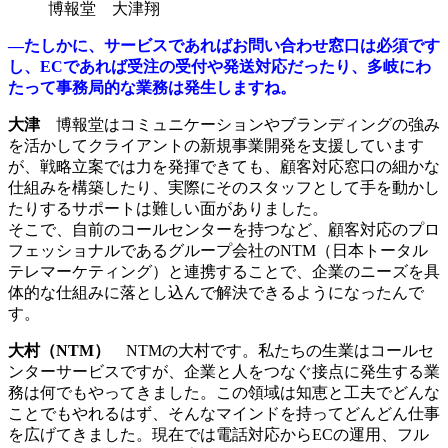
博報堂 大津翔
―たしかに、サービスであればお問い合わせ窓口は必須です
し、ECであれば受注の受付や発送対応だったり、多岐にわ
たって事務局的な業務は発生しますね。
大津
博報堂はコミュニケーションやブランディングの強み
を活かしてクライアントの新規事業開発を支援しています
が、戦略立案では力を発揮できても、顧客対応窓口の細かな
仕組みを構築したり、実際にそのスタッフとして手を動かし
たりするサポートは難しい面がありました。
そこで、自前のコールセンターを持つなど、顧客対応のプロ
フェッショナルであるグループ会社のNTM（日本トータル
テレマーケティング）と連携することで、企業のニーズを具
体的な仕組みに落とし込んで解決できるようになったんで
す。
大村（NTM）
NTMの大村です。私たちの生業はコールセ
ンターサービスですが、企業と人をつなぐ接点に発生する業
務は何でもやってきました。この領域は知恵と工夫でどんな
ことでもやれるはず、そんなマインドを持ってどんどん仕事
を広げてきました。現在では電話対応からECの運用、フル