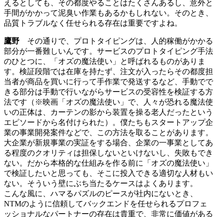
えるとしても、その都度やることはたくさんあるし、意外と
手間がかかって泥臭い作業もあるかもしれない。そのとき、
品質トラブルなく任せられる存在は重要ですよね。
鷹野
その通りで、プロトタイピングは、人的稼働がかかる
部分が一番難しいんです。サービスのプロトタイピング手法
のひとつに、「オズの魔法使い」と呼ばれるものがありま
す。検証段階では在庫を持たず、注文が入ったらその都度担
当者が商品を買いに行って手作業で発送するなど、手動でで
きる部分は手動で行いながらサービスの受容性を検証する方
法です（※映画「オズの魔法使い」で、人々が恐れる魔法使
いの正体は、カーテンの影から装置を操る老人だったという
エピソードから名付けられた）。僕たちもスタートアップ企
業の事業開発案件などで、この方法を取ることがあります。
大企業が新規事業の実証をする場合、企業の一事業としてあ
る程度のクオリティは担保しないといけないし、失敗もでき
ない。だから本格的な仕組みを作る前に「オズの魔法使い」
で検証したいと思っても、そこに投入できる適切な人材もい
ない。そういう壁にぶち当たるケースはよくあります。
こんな風に、ハマるパズルのピースが社内にないとき、
NTMのように信頼してバックエンドを任せられるプロフェ
ッショナルなパートナーの存在は貴重で、非常に価値がある