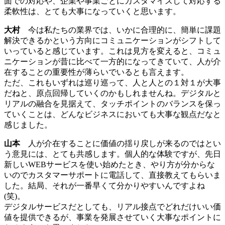
面での対応や、企業や事業ごとにカスタマイズして対応する
柔軟性は、とても大事になっていくと思います。
大村
今は私たちの業界では、いかに合理的に、簡単に課題
解決できるかという方向にコミュニケーションがシフトして
いっていると感じています。これは見方を変えると、コミュ
ニケーションが昔に比べて一方的になってきていて、人が介
在することの重要性が薄らいでいるとも言えます。
ただ、これもいずれは巡り巡って、人と人との１対１が大事
だねと、原点回帰していくのかもしれませんね。デジタルと
リアルの融合を見据えて、タッチポイントのバランスを保っ
ていくことは、どんなビジネスにおいても大事な観点だなと
感じました。
山本
人が介在することに価値の揺り戻しが来るのではとい
う意見には、とても共感します。個人的な体験ですが、先日
新しいWEBサービスを使い始めたとき、やり方が分からな
いのでカスタマーサポートに電話して、直接教えてもらいま
した。結局、それが一番早くて分かりやすいんですよね
(笑)。
デジタルサービスだとしても、リアル接点でどれだけいい価
値を提供できるが、事業を発展させていく大事なポイントに