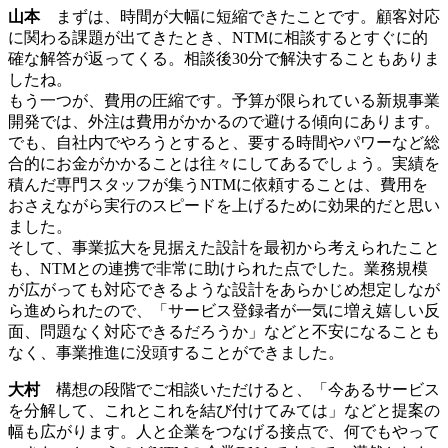
山本
まずは、時間が大幅に短縮できたことです。顧客対応
に関わる課題が出てきたとき、NTMに相談するとすぐに的
確な解答が返ってくる。相談後30分で解決することもありま
したね。
もう一つが、費用の圧縮です。予算が限られている新規事業
開発では、外注は費用がかかるので避ける傾向にあります。
でも、自社内でやろうとすると、要する時間やパワーなど総
合的にお金がかかることは往々にしてあるでしょう。実績を
積んだ専門スタッフが集うNTMに依頼することは、費用を
おさえながら実行のスピードを上げるために効果的だと思い
ました。
そして、事業拡大を見据えた設計を最初から考えられたこと
も、NTMとの連携で非常に助けられた点でした。業務規模
が広がっても対応できるような設計をあらかじめ想定しなが
ら進められたので、「サービス登録者が一気に増え嬉しい反
面、問題なく対応できるだろうか」などと不安になることも
なく、事業推進に没頭することができました。
大村
構想の段階でご相談いただけると、「今あるサービス
を分解して、これとこれを結び付けてみては」などと提案の
幅も広がります。人と企業をつなげる接点で、何でもやって