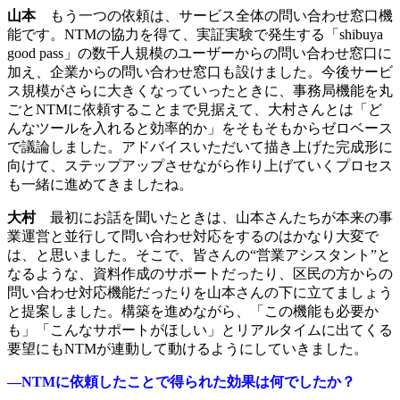
山本
もう一つの依頼は、サービス全体の問い合わせ窓口機
能です。NTMの協力を得て、実証実験で発生する「shibuya
good pass」の数千人規模のユーザーからの問い合わせ窓口に
加え、企業からの問い合わせ窓口も設けました。今後サービ
ス規模がさらに大きくなっていったときに、事務局機能を丸
ごとNTMに依頼することまで見据えて、大村さんとは「ど
んなツールを入れると効率的か」をそもそもからゼロベース
で議論しました。アドバイスいただいて描き上げた完成形に
向けて、ステップアップさせながら作り上げていくプロセス
も一緒に進めてきましたね。
大村
最初にお話を聞いたときは、山本さんたちが本来の事
業運営と並行して問い合わせ対応をするのはかなり大変で
は、と思いました。そこで、皆さんの“営業アシスタント”と
なるような、資料作成のサポートだったり、区民の方からの
問い合わせ対応機能だったりを山本さんの下に立てましょう
と提案しました。構築を進めながら、「この機能も必要か
も」「こんなサポートがほしい」とリアルタイムに出てくる
要望にもNTMが連動して動けるようにしていきました。
―NTMに依頼したことで得られた効果は何でしたか？