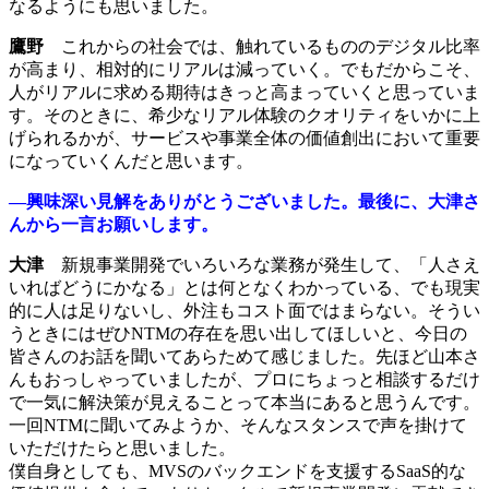
なるようにも思いました。
鷹野
これからの社会では、触れているもののデジタル比率
が高まり、相対的にリアルは減っていく。でもだからこそ、
人がリアルに求める期待はきっと高まっていくと思っていま
す。そのときに、希少なリアル体験のクオリティをいかに上
げられるかが、サービスや事業全体の価値創出において重要
になっていくんだと思います。
―興味深い見解をありがとうございました。最後に、大津さ
んから一言お願いします。
大津
新規事業開発でいろいろな業務が発生して、「人さえ
いればどうにかなる」とは何となくわかっている、でも現実
的に人は足りないし、外注もコスト面ではまらない。そうい
うときにはぜひNTMの存在を思い出してほしいと、今日の
皆さんのお話を聞いてあらためて感じました。先ほど山本さ
んもおっしゃっていましたが、プロにちょっと相談するだけ
で一気に解決策が見えることって本当にあると思うんです。
一回NTMに聞いてみようか、そんなスタンスで声を掛けて
いただけたらと思いました。
僕自身としても、MVSのバックエンドを支援するSaaS的な