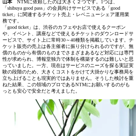
山本
NTMに依頼したのは大きく２つです。1つは、
「shibuya good pass」の会員向けサービスである「good
ticket」に関連するチケット売上・レベニューシェア運用業
務です。
「good ticket」は、渋谷のカフェやお店で使えるクーポン
や、イベント、講座などで使えるチケットのダウンロードサ
ービスで、サイト上に常時30～40種類を掲載しています。チ
ケット販売の売上は各主催者に振り分けられるのですが、無
償のものから有償のものまでさまざまあるなど対応には専門
性が求められ、博報堂独力で体制を構築するのは難しいと思
っていました。一方、現在はサービスのニーズを探る実証実
験の段階のため、大きくコストをかけて大掛かりな事務局を
立ち上げることも現実的ではありません。そうした検討を重
ねた結果、この領域のプロであるNTMにお願いするのがも
っとも安心で安全だと考えました。