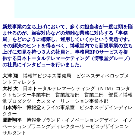
新規事業の立ち上げにおいて、多くの担当者が一度は頭を悩
ませるのが、顧客対応などの煩雑な業務に対応する「事務
局」をどのように構築し、運用していくかという問題です。
その解決のヒントを得るべく、博報堂内でも新規事業の立ち
上げに知見を持つ３人の社員と、事務局BPOサービスを提
供する日本トータルテレマーケティング（博報堂グループ）
の社員にインタビューを行いました。
大津 翔
博報堂ビジネス開発局 ビジネスディベロップメ
ントディレクター
大村 大
日本トータルテレマーケティング（NTM）コンタ
クトセンター事業本部 営業統括部 営業二部 部長／博報
堂プロダクツ カスタマーリレーション事業本部
山本海斗
博報堂ミライの事業室 ビジネスデザインディレ
クター
鷹野翔平
博報堂ブランド・イノベーションデザイン イノ
ベーションプラニングディレクター/サービスデザインコン
サルタント