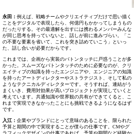
永田：
例えば、戦略チームやクリエイティブだけで思い描く
ことをデジタルで表現したら、何億円もかかってしまうもの
だったりする。その最適解を出すには携わるメンバーみんな
が同じ思考を持っていないと、話しが前に進みづらい。「こ
の不要な要素を省いて、これを突き詰めていこう」といっ
た、話し合いが必要だからです。
これまでは、企画から実装のバトンタッチに戸惑うことが多
かった。スムーズなバトンタッチのために必要なのが、クリ
エイティブの知識を持ったエンジニアや、エンジニアの知識
を持ったアートディレクターやストラテジスト、そして私の
ようなテクニカルディレクターです。そうすれば、連結がう
まくいき、費用対効果が高いプロジェクトが実現していくと
考えています。共通知識や世界観の共有ができてくると、こ
れまで実現できなかったことにも挑戦できるようになるはず
です。
入江：
企業やブランドにとって意味のあることを、限られた
予算と期間の中で実現することが僕らの仕事です。CMやグ
ラフィックデザインの仕事であれば、予算や期間など経験か