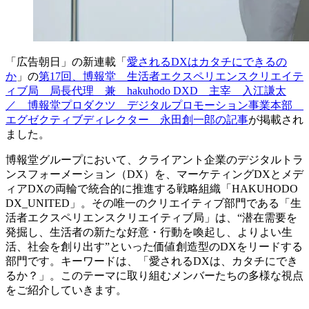
「広告朝日」の新連載「
愛されるDXはカタチにできるの
か
」の
第17回、博報堂 生活者エクスペリエンスクリエイテ
ィブ局 局長代理 兼 hakuhodo DXD 主宰 入江謙太
／ 博報堂プロダクツ デジタルプロモーション事業本部
エグゼクティブディレクター 永田創一郎の記事
が掲載され
ました。
博報堂グループにおいて、クライアント企業のデジタルトラ
ンスフォーメーション（DX）を、マーケティングDXとメデ
ィアDXの両輪で統合的に推進する戦略組織「HAKUHODO
DX_UNITED」。その唯一のクリエイティブ部門である「生
活者エクスペリエンスクリエイティブ局」は、“潜在需要を
発掘し、生活者の新たな好意・行動を喚起し、よりよい生
活、社会を創り出す”といった価値創造型のDXをリードする
部門です。キーワードは、「愛されるDXは、カタチにでき
るか？」。このテーマに取り組むメンバーたちの多様な視点
をご紹介していきます。