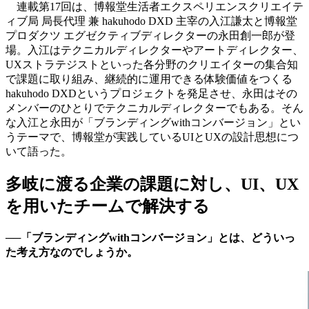
連載第17回は、博報堂生活者エクスペリエンスクリエイテ
ィブ局 局長代理 兼 hakuhodo DXD 主宰の入江謙太と博報堂
プロダクツ エグゼクティブディレクターの永田創一郎が登
場。入江はテクニカルディレクターやアートディレクター、
UXストラテジストといった各分野のクリエイターの集合知
で課題に取り組み、継続的に運用できる体験価値をつくる
hakuhodo DXDというプロジェクトを発足させ、永田はその
メンバーのひとりでテクニカルディレクターでもある。そん
な入江と永田が「ブランディングwithコンバージョン」とい
うテーマで、博報堂が実践しているUIとUXの設計思想につ
いて語った。
多岐に渡る企業の課題に対し、UI、UX
を用いたチームで解決する
──「ブランディングwithコンバージョン」とは、どういっ
た考え方なのでしょうか。