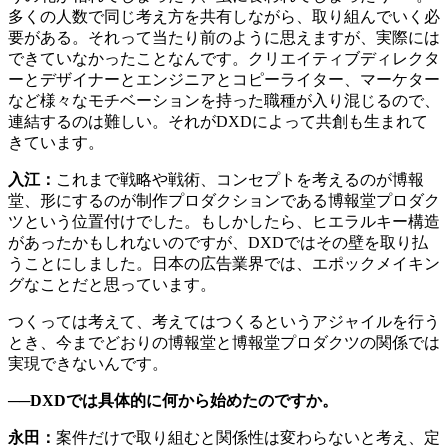
多くの人数で同じ考え方を共有しながら、取り組んでいく必
要がある。それって当たり前のように思えますが、実際には
できていなかったことなんです。クリエイティブディレクタ
ーとデザイナーとエンジニアとコピーライター、マーケター
など様々なモチベーションを持った職種が入り混じるので、
連結するのは難しい。それがDXDによって共創も生まれて
きています。
入江：
これまで戦略や戦術、コンセプトを考えるのが博報
堂、形にするのが制作プロダクションである博報堂プロダク
ツという位置付けでした。もしかしたら、ヒエラルキー構造
があったかもしれないのですが、DXDではその壁を取り払
うことにしました。日本の広告業界では、エポックメイキン
グなことだと思っています。
つくっては考えて、考えてはつくるというアジャイルを行う
とき、今までどおりの博報堂と博報堂プロダクツの関係では
実現できないんです。
──DXDでは具体的に何から始めたのですか。
永田：
案件だけで取り組むと関係性は変わらないと考え、定