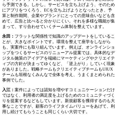
ら予測できる。しかし、サービスを立ち上げよう、そのため
にアプリをつくろう、ECを立ち上げようとなったとき、予
算と制作期間、企業やブランドにとっての意味合いなども含
めて、広告と比べると分かりにくい。それを多様な職能が集
まって、すり合わせていくチーム体制を整えています。
永田：
フラットな関係性で知識のアップデートをしているこ
とが、大きなポイントです。環境を整えて座学をしながら
も、実案件にも取り組んでいます。例えば、オンラインショ
ップをつくるサービスのリニューアル提案では、具体的なデ
ジタル施策のアイデアを端緒にマーケティングやクリエイテ
ィブの方針が決まってゆくなど、「逆上がり」していく現象
がありました。戦略チームもクリエイティブチームもUIUX
チームも垣根なくみんなで全体を考え、うまくまとめられた
事例でした。
入江：
案件によっては認知を増やすコミュニケーションだけ
ではなく、利用者の満足度を上げるためのコミュニティづく
りを提案するなどもしています。新規顧客を獲得するのも大
事なことですが、顧客のライフタイムバリューをあげて、利
用し続けてもらうことも同じくらい大切です。