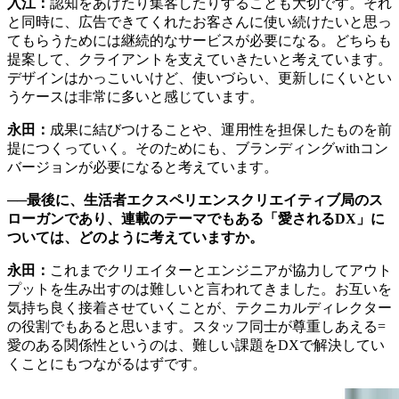
入江：
認知をあげたり集客したりすることも大切です。それ
と同時に、広告できてくれたお客さんに使い続けたいと思っ
てもらうためには継続的なサービスが必要になる。どちらも
提案して、クライアントを支えていきたいと考えています。
デザインはかっこいいけど、使いづらい、更新しにくいとい
うケースは非常に多いと感じています。
永田：
成果に結びつけることや、運用性を担保したものを前
提につくっていく。そのためにも、ブランディングwithコン
バージョンが必要になると考えています。
──最後に、生活者エクスペリエンスクリエイティブ局のス
ローガンであり、連載のテーマでもある「愛されるDX」に
ついては、どのように考えていますか。
永田：
これまでクリエイターとエンジニアが協力してアウト
プットを生み出すのは難しいと言われてきました。お互いを
気持ち良く接着させていくことが、テクニカルディレクター
の役割でもあると思います。スタッフ同士が尊重しあえる=
愛のある関係性というのは、難しい課題をDXで解決してい
くことにもつながるはずです。