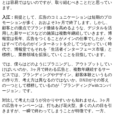
とは容易ではないのですが、取り組むべきことだと思ってい
ます。
入江：
前提として、広告のコミュニケーションは短期のプロ
モーションが多く、おおよそ3ヶ月で終了します。しかし、
顧客との接点でブランド価値を高めるような、デジタルを活
用した新サービスなどの施策は複数年継続していきます。博
報堂は長年、広告をつくることがメインの仕事でしたが、今
はすべてのものがインターネットを介してつながっていく時
代で、博報堂でもそれを「生活者インターフェース市場」と
標榜し、業務領域を拡張していくことを目指しています。
では、僕らはどのようにプラニングし、アウトプットしてい
けばいいのか。3ヶ月で終わる広告と、複数年継続するサー
ビスでは、ブランディングやデザイン、顧客体験というもの
の作り方、考え方は異なるのではないか。DXDがその答え
の一つとして標榜しているのが「ブランディングwithコンバ
ージョン」です。
対比して考えたほうが分かりやすいかも知れません。3ヶ月
の広告キャンペーンは、打ちあげ花火型。多くの人の目を引
きますが、一瞬で終わってしまうことが特徴です。一方、