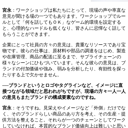
宮永
：ワークショップは私たちにとって、現場の声や率直な
意見が聞ける場の一つでもあります。ワークショップでルー
ルとして「何を話してもＯＫ」なゲーム的環境を設定する
と、心理的なハードルも低くなり、皆さんに忌憚なく話して
もらうことができます。
企業にとって社員の方々の意見は、貴重なリソースであり宝
物です。彼らの仕事は、原材料や部品の調達をはじめ、製造
や在庫管理、商品の配送に至るまで、サプライチェーンの
様々なシーンにひもづいています。そんな彼らの意見は、ブ
ランドの付加価値や強み、弱みを分析したり、有効性を探っ
たりする上で欠かせません。
──ブランドというとロゴやタグラインなど、イメージに直
接つながる領域だと思われがちですが、現場の方々一人一人
の意見もまたブランドの構成要素なのですね。
宮永
：そうですね。見栄えやイメージなど「外側」だけでな
く、そのブランドらしい商品のあり方を考え、その生産・提
供方法を整えること。それらが一つのチェーンとしてワーク
していなければ、本質的なブランド価値向上は難しいと思い