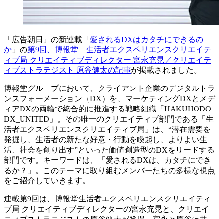
「広告朝日」の新連載「
愛されるDXはカタチにできるの
か
」の
第9回、博報堂 生活者エクスペリエンスクリエイテ
ィブ局 クリエイティブディレクター 宮永充晃／クリエイテ
ィブストラテジスト 原谷健太の記事
が掲載されました。
博報堂グループにおいて、クライアント企業のデジタルトラ
ンスフォーメーション（DX）を、マーケティングDXとメデ
ィアDXの両輪で統合的に推進する戦略組織「HAKUHODO
DX_UNITED」。その唯一のクリエイティブ部門である「生
活者エクスペリエンスクリエイティブ局」は、“潜在需要を
発掘し、生活者の新たな好意・行動を喚起し、よりよい生
活、社会を創り出す”といった価値創造型のDXをリードする
部門です。キーワードは、「愛されるDXは、カタチにでき
るか？」。このテーマに取り組むメンバーたちの多様な視点
をご紹介していきます。
連載第9回は、博報堂生活者エクスペリエンスクリエイティ
ブ局 クリエイティブディレクターの宮永充晃と、クリエイ