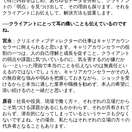
で得た内容をはじめ、あらゆるデータを分析し、クライアン
トの「弱点」を見つけ出して、その理由も探ります。それを
クライアントにお伝えして、解決方法も提案します。
──クライアントにとって耳の痛いことも伝えているのです
ね。
宮永
：クリエイティブディレクターの仕事はキャリアカウン
セラーに例えられると思います。キャリアカウンセラーの役
割の一つは、人の自己理解と成長を促すこと。クライアント
の弱点や課題に気づいているのに、気を害するのが嫌だか
ら･･･といった理由で本当のことを伝えないのは無責任とい
えるのではないでしょうか。キャリアカウンセラーがその人
の無自覚な強みや弱みを把握しておきながら、ショックを受
けるからと本当に適した業界や職種を勧めず、本人の希望に
添い続けるのと一緒だと思います。
原谷
：社長や役員、現場で働く方々、それぞれの立場だから
こそ気づける課題があるにもかかわらず、それが共有されて
おらず、潜在的になってしまっているというケースも少なく
ないですよね。その場合、私たちはそれぞれの立場の方々の
代弁者となることもあります。