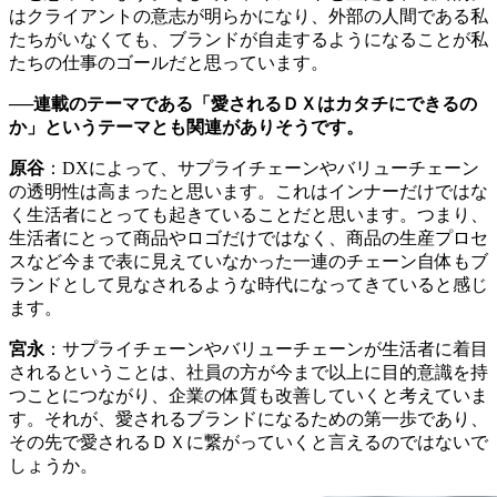
はクライアントの意志が明らかになり、外部の人間である私
たちがいなくても、ブランドが自走するようになることが私
たちの仕事のゴールだと思っています。
──連載のテーマである「愛されるＤＸはカタチにできるの
か」というテーマとも関連がありそうです。
原谷
：DXによって、サプライチェーンやバリューチェーン
の透明性は高まったと思います。これはインナーだけではな
く生活者にとっても起きていることだと思います。つまり、
生活者にとって商品やロゴだけではなく、商品の生産プロセ
スなど今まで表に見えていなかった一連のチェーン自体もブ
ランドとして見なされるような時代になってきていると感じ
ます。
宮永
：サプライチェーンやバリューチェーンが生活者に着目
されるということは、社員の方が今まで以上に目的意識を持
つことにつながり、企業の体質も改善していくと考えていま
す。それが、愛されるブランドになるための第一歩であり、
その先で愛されるＤＸに繋がっていくと言えるのではないで
しょうか。