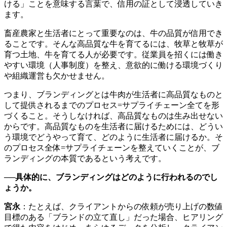
ける」ことを意味する言葉で、信用の証として浸透していき
ます。
畜産農家と生活者にとって重要なのは、牛の品質が信用でき
ることです。そんな高品質な牛を育てるには、牧草と牧草が
育つ土地、牛を育てる人が必要です。従業員を招くには働き
やすい環境（人事制度）を整え、意欲的に働ける環境づくり
や組織運営も欠かせません。
つまり、ブランディングとは牛肉が生活者に高品質なものと
して提供されるまでのプロセス=サプライチェーン全てを形
づくること。そうしなければ、高品質なものは生み出せない
からです。高品質なものを生活者に届けるためには、どうい
う環境でどうやって育て、どのように生活者に届けるか。そ
のプロセス全体=サプライチェーンを整えていくことが、ブ
ランディングの本質であるという考えです。
──具体的に、ブランディングはどのように行われるのでし
ょうか。
宮永
：たとえば、クライアントからの依頼が売り上げの数値
目標のある「ブランドの立て直し」だった場合、ヒアリング