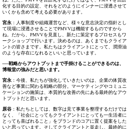
化する目的の設定、それをどのようにインナーに浸透させて
いくかも含めて考える必要があります。
宮永
：人事制度や組織運営など、様々な意志決定の指針とし
て現場に浸透させることでPMVVは機能するものですから
ね。だから、PMVVを見直し、新たに策定するプロセスもワ
ークショップで行います。決めるのは、あくまでもクライア
ントの皆さまです。私たちはクライアントにとって、潤滑油
のような存在になれるといいと思っています。
──戦略からアウトプットまで手掛けることができるのは、
博報堂の強みだと思います。
宮永
：今後、私たちが強化していきたいのは、企業の体質改
善など事業に関わる戦略の部分。マーケティングやコミュニ
ケーションの施策は、本質的な改善の先にある最終的なアウ
トプットだと思います。
原谷
：私たちとしては、数字は見て事業を整理するだけでは
なく、「社会にとってもクライアントにとっても一生活者に
とっても喜ばれること」をブランドのコアに置く提案をした
いと思っています。そしてクライアントと並走し、最終的に