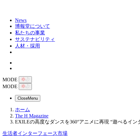
News
博報堂について
私たちの事業
サステナビリティ
人材・採用
MODE
MODE
Close
Menu
ホーム
The H Magazine
EXILEの高度なダンスを360°アニメに再現 “遊べる
生活者インターフェース市場