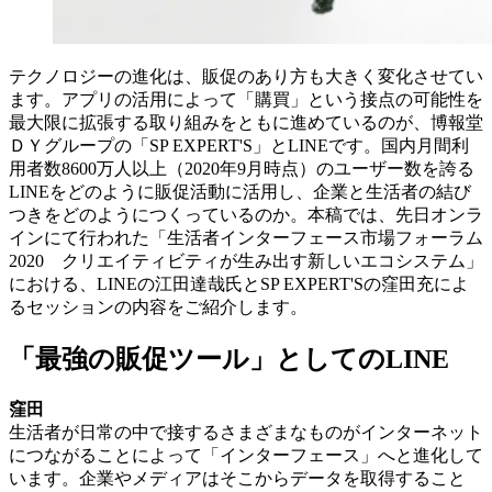
テクノロジーの進化は、販促のあり方も大きく変化させてい
ます。アプリの活用によって「購買」という接点の可能性を
最大限に拡張する取り組みをともに進めているのが、博報堂
ＤＹグループの「SP EXPERT'S」とLINEです。国内月間利
用者数8600万人以上（2020年9月時点）のユーザー数を誇る
LINEをどのように販促活動に活用し、企業と生活者の結び
つきをどのようにつくっているのか。本稿では、先日オンラ
インにて行われた「生活者インターフェース市場フォーラム
2020 クリエイティビティが生み出す新しいエコシステム」
における、LINEの江田達哉氏とSP EXPERT'Sの窪田充によ
るセッションの内容をご紹介します。
「最強の販促ツール」としてのLINE
窪田
生活者が日常の中で接するさまざまなものがインターネット
につながることによって「インターフェース」へと進化して
います。企業やメディアはそこからデータを取得すること