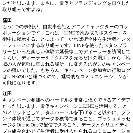
ンだと思います。まさに、販促とブランディングを両立した
取り組みですよね。
窪田
もう1つの事例が、自動車会社とアニメキャラクターのコラ
ボレーションです。これは「LINEで読み取るポスター」を
街中に掲示することによって、いわば街全体を生活者インタ
ーフェースにする取り組みです。LINEを使ったスタンプラ
リーといった楽しい体験の延長線上でディーラーを訪問して
もらい、ディーラーを「クルマを売るだけの場所」から「地
域の人が気軽に集まれる場所」に変えるのがこのキャンペー
ンの狙いでした。もちろん、キャンペーン参加者の行動ログ
はLINEのIDと紐づくので、継続的なコミュニケーションが
可能になります。
江田
キャンペーン参加へのハードルを非常に低くできるアイデア
だった思います。販促キャンペーンにLINEを活用すること
のメリットとして、参加ハードルを下げること以外に、ブラ
ンド体験を通じてデータを獲得できること、プッシュメッセ
ージをOne to Oneで配信できること、データとクリエイティ
ブを組み合わせて生活者に受け入れられるコミュニケーショ