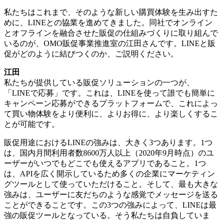
私たちはこれまで、そのような新しい購買体験を生み出すた
めに、LINEとの協業を進めてきました。同社でオンライン
とオフラインを融合させた販促の仕組みづくりに取り組んで
いるのが、OMO販促事業推進室の江田さんです。LINEと販
促がどのように結びつくのか、ご説明ください。
江田
私たちが提供している販促ソリューションの一つが、
「LINEで応募」です。これは、LINEを使って誰でも簡単に
キャンペーン応募ができるプラットフォームで、これによっ
て買い物体験をより便利に、よりお得に、より楽しくするこ
とが可能です。
販促用途におけるLINEの強みは、大きく3つあります。1つ
は、国内月間利用者数8600万人以上（2020年9月時点）のユ
ーザーがいつでもどこでも使えるアプリであること。1つ
は、APIを広く開示しているため多くの企業にマーケティン
グツールとして使っていただけること。そして、最も大きな
強みは、ユーザーに友だちのような感覚でメッセージを送る
ことができることです。この3つの強みによって、LINEは最
強の販促ツールとなっている。そう私たちは自負していま