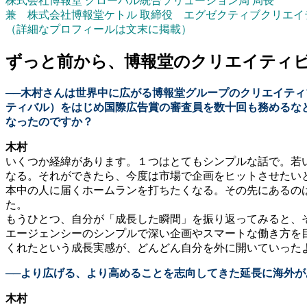
株式会社博報堂 グローバル統合ソリューション局 局長
兼 株式会社博報堂ケトル 取締役 エグゼクティブクリエイ
（詳細なプロフィールは文末に掲載）
ずっと前から、博報堂のクリエイティ
──木村さんは世界中に広がる博報堂グループのクリエイテ
ティバル）をはじめ国際広告賞の審査員を数十回も務めるな
なったのですか？
木村
いくつか経緯があります。１つはとてもシンプルな話で。若
なる。それができたら、今度は市場で企画をヒットさせたい
本中の人に届くホームランを打ちたくなる。その先にあるの
た。
もうひとつ、自分が「成長した瞬間」を振り返ってみると、
エージェンシーのシンプルで深い企画やスマートな働き方を
くれたという成長実感が、どんどん自分を外に開いていった
──より広げる、より高めることを志向してきた延長に海外
木村