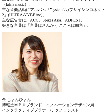
（lalala music）、
主な音楽活動にアルバム「”system”/カプサイシンコネクト
2」(ULTRA-VYBE.inc)、
主な広告賞に、ACC、Spikes Asia、ADFEST、
好きな言葉は「言葉はさんかく こころは四角」。
金 じょんひょん
博報堂ＭＰＵブランド・イノベーションデザイン局
インタラクティブプラナー/テクノロジスト