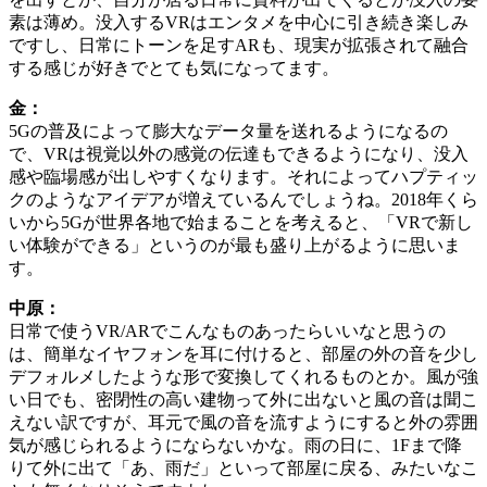
素は薄め。没入するVRはエンタメを中心に引き続き楽しみ
ですし、日常にトーンを足すARも、現実が拡張されて融合
する感じが好きでとても気になってます。
金：
5Gの普及によって膨大なデータ量を送れるようになるの
で、VRは視覚以外の感覚の伝達もできるようになり、没入
感や臨場感が出しやすくなります。それによってハプティッ
クのようなアイデアが増えているんでしょうね。2018年くら
いから5Gが世界各地で始まることを考えると、「VRで新し
い体験ができる」というのが最も盛り上がるように思いま
す。
中原：
日常で使うVR/ARでこんなものあったらいいなと思うの
は、簡単なイヤフォンを耳に付けると、部屋の外の音を少し
デフォルメしたような形で変換してくれるものとか。風が強
い日でも、密閉性の高い建物って外に出ないと風の音は聞こ
えない訳ですが、耳元で風の音を流すようにすると外の雰囲
気が感じられるようにならないかな。雨の日に、1Fまで降
りて外に出て「あ、雨だ」といって部屋に戻る、みたいなこ