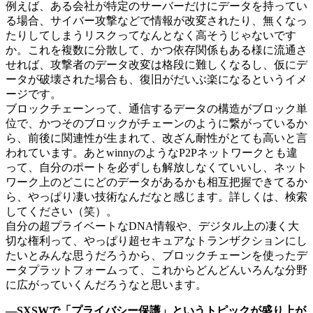
例えば、ある会社が特定のサーバーだけにデータを持ってい
る場合、サイバー攻撃などで情報が改変されたり、無くなっ
たりしてしまうリスクってなんとなく高そうじゃないです
か。これを複数に分散して、かつ依存関係もある様に流通さ
せれば、攻撃者のデータ改変は格段に難しくなるし、仮にデ
ータが破壊された場合も、復旧がだいぶ楽になるというイメ
ージです。
ブロックチェーンって、通信するデータの構造がブロック単
位で、かつそのブロックがチェーンのように繋がっているか
ら、前後に関連性が生まれて、改ざん耐性がとても高いと言
われています。あとwinnyのようなP2Pネットワークとも違
って、自分のポートを必ずしも解放しなくていいし、ネット
ワーク上のどこにどのデータがあるかも相互把握できてるか
ら、やっぱり凄い技術なんだなと感じます。詳しくは、検索
してください（笑）。
自分の超プライベートなDNA情報や、デジタル上の凄く大
切な権利って、やっぱり超セキュアなトランザクションにし
たいとみんな思うだろうから、ブロックチェーンを使ったデ
ータプラットフォームって、これからどんどんいろんな分野
に広がっていくんだろうなと思います。
―SXSWで「プライバシー保護」というトピックが盛り上が