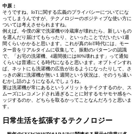
中原：
そうですね、IoTに関する広義のプライバシーについてにな
ってしまうんですが、テクノロジーのポジティブな使い方に
ついては考えさせられますね。
例えば、今僕の家で洗濯機や冷蔵庫が壊れたら、新しいもの
を選んだり届けてもらったり、といったことでだいたい1週
間くらいかかると思います。これが真のIoT時代には、モー
ター音をリアルタイムに収集して、振動のパターンの認識
で、「お宅の洗濯機、4週間後には80%壊れます」って通知
くらいは普通にくる時代になると思います。オプトインすれ
ば、ネットにも洗濯機の広告が出るようになったりして、さ
っきの家に洗濯機が無い１週間という状況は、そのうち遠い
むかし話のようになるんでしょうね。
要は洗濯機が常にあるというメリットをテイクするのか、ス
ムーズにレコメンドされ過ぎることに対するモヤモヤ感をヘ
ッジするのか、どちらを取るかってことなんだろうと思いま
す。
日常生活を拡張するテクノロジー