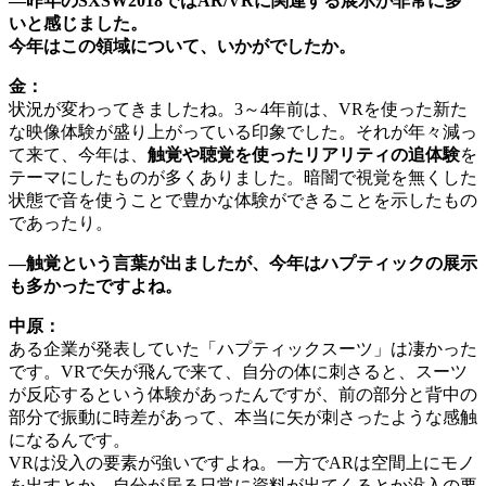
―昨年のSXSW2018ではAR/VRに関連する展示が非常に多
いと感じました。
今年はこの領域について、いかがでしたか。
金：
状況が変わってきましたね。3～4年前は、VRを使った新た
な映像体験が盛り上がっている印象でした。それが年々減っ
て来て、今年は、
触覚や聴覚を使ったリアリティの追体験
を
テーマにしたものが多くありました。暗闇で視覚を無くした
状態で音を使うことで豊かな体験ができることを示したもの
であったり。
―触覚という言葉が出ましたが、今年はハプティックの展示
も多かったですよね。
中原：
ある企業が発表していた「ハプティックスーツ」は凄かった
です。VRで矢が飛んで来て、自分の体に刺さると、スーツ
が反応するという体験があったんですが、前の部分と背中の
部分で振動に時差があって、本当に矢が刺さったような感触
になるんです。
VRは没入の要素が強いですよね。一方でARは空間上にモノ
を出すとか、自分が居る日常に資料が出てくるとか没入の要