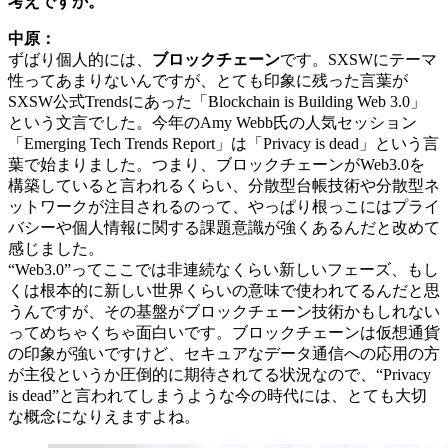
考えですか。
中原：
ずばり個人的には、
ブロックチェーン
です。SXSWにテーマ
性ってあまりないんですが、とても印象に残った言葉が
SXSW公式Trendsにあった「Blockchain is Building Web 3.0」
という文言でした。今年のAmy Webb氏の人気セッション
「Emerging Tech Trends Report」は「Privacy is dead」という言
葉で始まりました。つまり、ブロックチェーンがWeb3.0を
構築していると言われるくらい、分散型台帳技術や分散型ネ
ットワークが注目されるのって、やっぱり根っこにはプライ
バシーや個人情報に関する課題意識が強くあるんだと改めて
感じました。
“Web3.0”ってここでは非連続なくらい新しいフェーズ、もし
くは根本的に新しい世界くらいの意味で使われてるんだと思
うんですが、その基盤がブロックチェーン技術かもしれない
ってめちゃくちゃ面白いです。ブロックチェーンは仮想通貨
の印象が強いですけど、セキュアなデータ通信への応用の方
が主役というか圧倒的に期待されてる状況なので、“Privacy
is dead”と言われてしまうような今の時代には、とても大切
な概念になりえますよね。