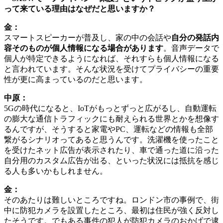
って来ている理由はなぜだと思いますか？
金：
スマートスピーカーが普及し、家の中の会話や
自分の発話内
容そのものが個人情報になる場合があります
。音声データで
個人が特定できるようになれば、それすらも個人情報になる
と言われています。そんな状況を受けてプライバシーの重要
性が更に高まっているのだと思います。
中原：
5Gの時代になると、IoTがもっとずっと広がるし、自動運転
の膨大な通信トラフィックにも耐えられる世界とかを想像す
るんですが、そうすると家電やPC、運転などの情報も全部
繋がるシナリオってあると思うんです。洗濯機を使ったこと
を受けたネット広告が表示されたり、車で通った道に沿った
自分用のカスタム広告が出る、といった状況には抵抗を感じ
る人も多いかもしれません。
金：
そのあたりは難しいところですね。ロンドン市の事例で、街
中に防犯カメラを設置したところ、最初は住民が強く反対し
たそうです。でもある事件の犯人が防犯カメラのおかげで逮