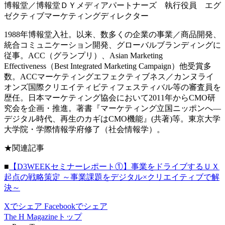
博報堂／博報堂ＤＹメディアパートナーズ 執行役員 エグ
ゼクティブマーケティングディレクター
1988年博報堂入社。以来、数多くの企業の事業／商品開発、
統合コミュニケーション開発、グローバルブランディングに
従事。ACC（グランプリ）、Asian Marketing
Effectiveness（Best Integrated Marketing Campaign）他受賞多
数。ACCマーケティングエフェクティブネス／カンヌライ
オンズ国際クリエイティビティフェスティバル等の審査員を
歴任。日本マーケティング協会において2011年からCMO研
究会を企画・推進。著書『マーケティング立国ニッポンへ―
デジタル時代、再生のカギはCMO機能』(共著)等。東京大学
大学院・学際情報学府修了（社会情報学）。
★関連記事
■
【D3WEEKセミナーレポート①】事業をドライブするＵＸ
起点の戦略策定 ～事業課題をデジタル×クリエイティブで解
決～
Xでシェア
Facebookでシェア
The H Magazineトップ