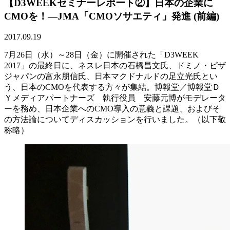
【D3WEEKセミナーレポート②】日本の企業に
CMOを！―JMA「CMOソサエティ」発進 (前編)
2017.09.19
7月26日（水）～28日（金）に開催された「D3WEEK
2017」の最終日に、ネスレ日本の石橋昌文氏、ドミノ・ピザ
ジャパンの富永朋信氏、日本マクドナルドの足立光氏とい
う、日本のCMOを代表する方々が集結。博報堂／博報堂Ｄ
Ｙメディアパートナーズ 執行役員 安藤元博がモデレータ
ーを務め、日本企業へのCMO導入の意義と課題、およびそ
の方法論についてディスカッションを行いました。（以下敬
称略）