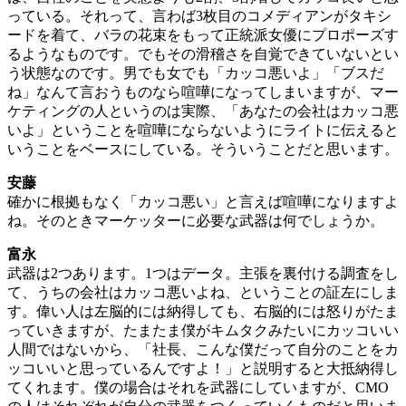
っている。それって、言わば3枚目のコメディアンがタキシ
ードを着て、バラの花束をもって正統派女優にプロポーズす
るようなものです。でもその滑稽さを自覚できていないとい
う状態なのです。男でも女でも「カッコ悪いよ」「ブスだ
ね」なんて言おうものなら喧嘩になってしまいますが、マー
ケティングの人というのは実際、「あなたの会社はカッコ悪
いよ」ということを喧嘩にならないようにライトに伝えると
いうことをベースにしている。そういうことだと思います。
安藤
確かに根拠もなく「カッコ悪い」と言えば喧嘩になりますよ
ね。そのときマーケッターに必要な武器は何でしょうか。
富永
武器は2つあります。1つはデータ。主張を裏付ける調査をし
て、うちの会社はカッコ悪いよね、ということの証左にしま
す。偉い人は左脳的には納得しても、右脳的には怒りがたま
っていきますが、たまたま僕がキムタクみたいにカッコいい
人間ではないから、「社長、こんな僕だって自分のことをカ
ッコいいと思っているんですよ！」と説明すると大抵納得し
てくれます。僕の場合はそれを武器にしていますが、CMO