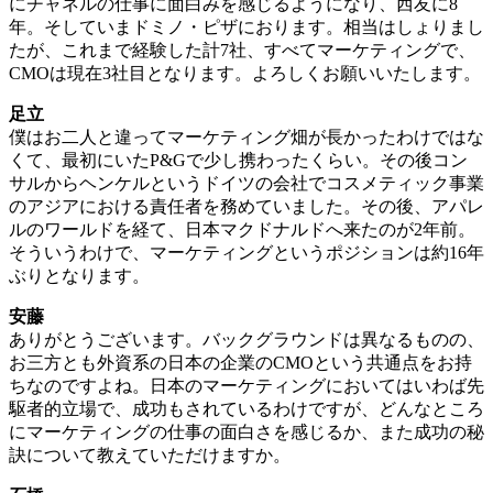
にチャネルの仕事に面白みを感じるようになり、西友に8
年。そしていまドミノ・ピザにおります。相当はしょりまし
たが、これまで経験した計7社、すべてマーケティングで、
CMOは現在3社目となります。よろしくお願いいたします。
足立
僕はお二人と違ってマーケティング畑が長かったわけではな
くて、最初にいたP&Gで少し携わったくらい。その後コン
サルからヘンケルというドイツの会社でコスメティック事業
のアジアにおける責任者を務めていました。その後、アパレ
ルのワールドを経て、日本マクドナルドへ来たのが2年前。
そういうわけで、マーケティングというポジションは約16年
ぶりとなります。
安藤
ありがとうございます。バックグラウンドは異なるものの、
お三方とも外資系の日本の企業のCMOという共通点をお持
ちなのですよね。日本のマーケティングにおいてはいわば先
駆者的立場で、成功もされているわけですが、どんなところ
にマーケティングの仕事の面白さを感じるか、また成功の秘
訣について教えていただけますか。