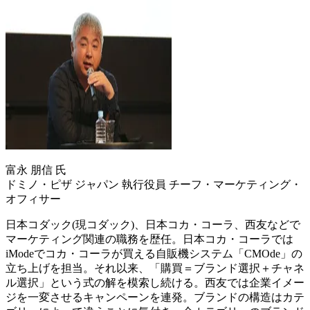
富永 朋信 氏
ドミノ・ピザ ジャパン 執行役員 チーフ・マーケティング・
オフィサー
日本コダック(現コダック)、日本コカ・コーラ、西友などで
マーケティング関連の職務を歴任。日本コカ・コーラでは
iModeでコカ・コーラが買える自販機システム「CMOde」の
立ち上げを担当。それ以来、「購買＝ブランド選択＋チャネ
ル選択」という式の解を模索し続ける。西友では企業イメー
ジを一変させるキャンペーンを連発。ブランドの構造はカテ