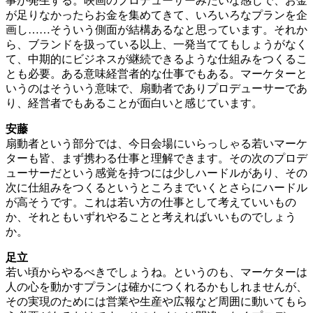
事が発生する。映画のプロデューサーみたいな感じで、お金
が足りなかったらお金を集めてきて、いろいろなプランを企
画し……そういう側面が結構あるなと思っています。それか
ら、ブランドを扱っている以上、一発当ててもしょうがなく
て、中期的にビジネスが継続できるような仕組みをつくるこ
とも必要。ある意味経営者的な仕事でもある。マーケターと
いうのはそういう意味で、扇動者でありプロデューサーであ
り、経営者でもあることが面白いと感じています。
安藤
扇動者という部分では、今日会場にいらっしゃる若いマーケ
ターも皆、まず携わる仕事と理解できます。その次のプロデ
ューサーだという感覚を持つには少しハードルがあり、その
次に仕組みをつくるというところまでいくとさらにハードル
が高そうです。これは若い方の仕事として考えていいもの
か、それともいずれやることと考えればいいものでしょう
か。
足立
若い頃からやるべきでしょうね。というのも、マーケターは
人の心を動かすプランは確かにつくれるかもしれませんが、
その実現のためには営業や生産や広報など周囲に動いてもら