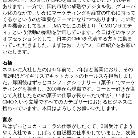
あります。一方で、国内市場の成熟やデジタル化、グローバ
ル化のなかで、いかにマーケティングを経営の中心に持って
くるかというのが重要なテーマになりつつあります。この動
きを機会として捉え、JMAではこの秋より「CMOソサエテ
ィ」という活動の始動を計画しています。今日はそのキック
オフセッションとして、日本のCMOを代表する方々に集ま
っていただきました。まずはお一方ずつ、自己紹介をお願い
いたします。
石橋
ネスレに入社したのは32年前で、7年ほど営業におり、その
間2年ほどイギリスでキットカットのセールスを担当しまし
た。帰国後はずっとコンフェクショナリー（菓子）でマーケ
ティングを担当し、2010年から現職です。コーヒー好きが高
じて入社したものの菓子の仕事が長かったですが、いまは
CMOという立場ですべてのカテゴリーにおけるビジネスに
携わっています。本日はよろしくお願いいたします。
富永
私はずっとコカ・コーラの仕事がしたくて、3回受けてよう
やく入社でき、しばらく自販機の仕事をしていました。次第