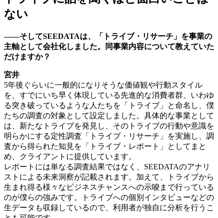
ない
――そしてSEEDATAは、「トライブ・リサーチ」を事業の
主軸として会社化しました。同事業内容について教えていた
だけますか？
宮井
5年後ぐらいに一般的になりそうな価値観や行動スタイル
を、すでにいち早く体現している先進的な消費者群、いわゆ
る突き破っているような人たちを「トライブ」と命名し、僕
たちの調査の対象として設定しました。具体的な事業として
は、新たなトライブを発見し、そのトライブの行動や意識を
明らかにする定性調査「トライブ・リサーチ」を実施し、調
査から得られた知見を「トライブ・レポート」としてまと
め、クライアントに提供しています。
レポートには単なる調査結果ではなく、SEEDATAのアナリ
ストによる未来洞察が記載されます。加えて、トライブから
生まれ得る様々なビジネスチャンスへの示唆まで行っている
のが僕らの強みです。トライブへの個別インタビューなどの
生データも収録しているので、利用者が独自に分析を行うこ
とも可能です。