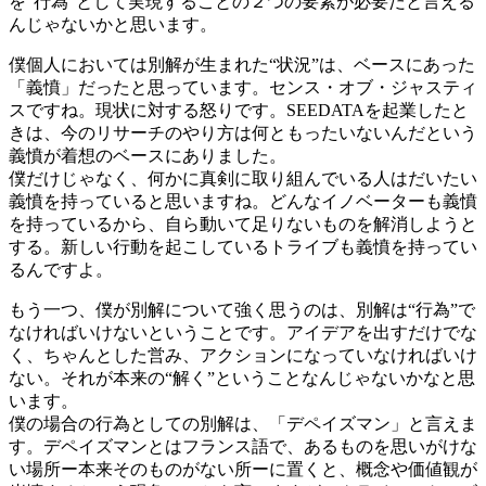
を“行為”として実現することの２つの要素が必要だと言える
んじゃないかと思います。
僕個人においては別解が生まれた“状況”は、ベースにあった
「義憤」だったと思っています。センス・オブ・ジャスティ
スですね。現状に対する怒りです。SEEDATAを起業したと
きは、今のリサーチのやり方は何ともったいないんだという
義憤が着想のベースにありました。
僕だけじゃなく、何かに真剣に取り組んでいる人はだいたい
義憤を持っていると思いますね。どんなイノベーターも義憤
を持っているから、自ら動いて足りないものを解消しようと
する。新しい行動を起こしているトライブも義憤を持ってい
るんですよ。
もう一つ、僕が別解について強く思うのは、別解は“行為”で
なければいけないということです。アイデアを出すだけでな
く、ちゃんとした営み、アクションになっていなければいけ
ない。それが本来の“解く”ということなんじゃないかなと思
います。
僕の場合の行為としての別解は、「デペイズマン」と言えま
す。デペイズマンとはフランス語で、あるものを思いがけな
い場所ー本来そのものがない所ーに置くと、概念や価値観が