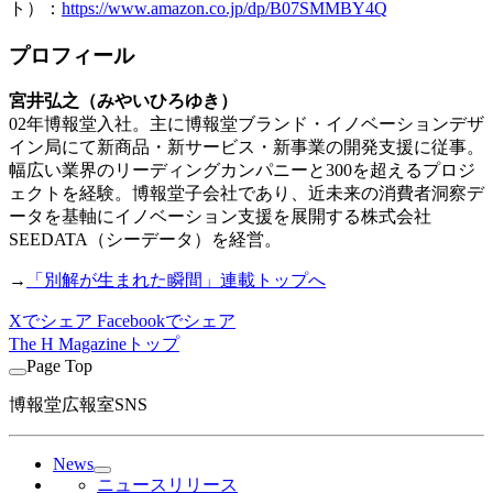
ト）：
https://www.amazon.co.jp/dp/B07SMMBY4Q
プロフィール
宮井弘之（みやいひろゆき）
02年博報堂入社。主に博報堂ブランド・イノベーションデザ
イン局にて新商品・新サービス・新事業の開発支援に従事。
幅広い業界のリーディングカンパニーと300を超えるプロジ
ェクトを経験。博報堂子会社であり、近未来の消費者洞察デ
ータを基軸にイノベーション支援を展開する株式会社
SEEDATA（シーデータ）を経営。
→
「別解が生まれた瞬間」連載トップへ
Xでシェア
Facebookでシェア
The H Magazineトップ
Page Top
博報堂広報室SNS
News
ニュースリリース