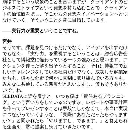
崩壊するという現象のことを言いますが、クライアントのビ
ジネスにトライブという発想を持ち込むことで、クライアン
トの価値観を壊し、そこからの発想をイノベーションへとつ
なげていく。そういうことを常に目指しています。
――実行力が重要ということですね。
宮井
そうです。課題を見つけるだけでなく、アイデアを出すだけ
でもなく、「実行力」を重視するということは、総合広告会
社として博報堂に備わっている一つの強みだと思います。ア
クションを伴った解を出そうとすること、それは博報堂で新
しいチャレンジをしている社員だけでなく、成功した起業家
たちも、様々な分野で何かに真剣に取り組んでいる方々も、
みんなに共通している態度だと思いますし、僕もそうありた
いですね。
SEEDATAに話を戻すと、いつも僕は「責任あるプランニン
グ」という言い方をしているのですが、レポートや事業計画
を作ってプレゼンすることは手段でしかなくて、本当に実現
につながっていくような、「実際にあなただったらやります
か？」と聞かれたら「やりますし、できます。」と答えられ
る企画を、常に提案し続けていきたいです。