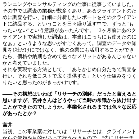
ランニングやコンサルティングの仕事に従事していました。
その中では調査の業務が数多くあり、あるクライアントのた
めに調査を行い、詳細に分析したレポートをそのクライアン
トに納品する、ということを日々繰り返す中で、ずっと“も
ったいない”という意識があったんです。「3ヶ月前にあのク
ライアントで実施した調査は、本当はこっちにも使えたのに
なぁ」というような思いがすごくあって。調査のデータや知
見を1社だけにではなく、他の企業にも活用することができ
たら、価格や納期も含めて色々なメリットがあるんじゃない
かと考えていました。
それを実現する方法として、「あらかじめ自分たちで調査を
行い、それを低コストで広く提供する」という仕組みをつく
りたいと思ったのがきっかけです。
――その構想はいわば「リサーチの別解」だったと言えると
思いますが、宮井さんはどうやって当時の常識から抜け出す
ことができたのでしょうか。事業化されるまでは色々な反応
があったとか？
宮井
当初、この事業案に対しては「リサーチとは、クライアント
からの依頼や目的があって行うべきもので、“先にリサーチ