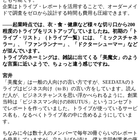
企業はトライブ・レポートを活用することで、オーダーメイ
ドで調査をゼロから設計する時間も費用も圧縮できます。
――起業時点では、衣・食・健康など様々な切り口から200
程度のトライブをリストアップしていましたね。初期の「ト
ライブ・リスト」（トライブ一覧）には、「ミックスチャネ
ラー」、「ファンランナー」、「ドクターシューマー」など
が並んでいます。
トライブのネーミングは、雑誌に出てくる「美魔女」のよう
な言葉に近いようで、ちょっと違う感じですね。
宮井
「美魔女」は一般の人向けの言い方ですが、SEEDATAのト
ライブはビジネス向け（to B）の言い方をしています。読ん
だ人が、ビジネスチャンスを思い浮かべられるように。創業
当時は「ビジネスマン向けのBRUTUS」というコンセプト
でレポートを作っていました。トライブが使っているサービ
ス名も、なるべくトライブ名の中に含めるようにしていま
す。
ちなみに今は数十人のメンバーで毎年20冊ぐらいのレポート
を発表していますが、立ち上げた頃は、僕と共同創業者の藤