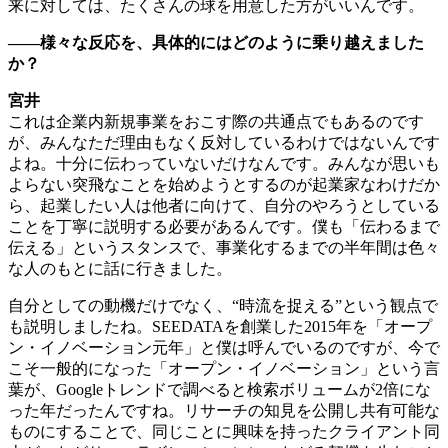
来に対しては、たくさんの球を用意した方がいいんです。
――様々な反応を、具体的にはどのように乗り越えました
か？
宮井
これは企業内新規事業をおこす際の共通点でもあるのです
が、みんなただ理由もなく反対しているわけではないんです
よね。十分に伝わっていないだけなんです。みんなが思いも
よらない突飛なことを始めようとするのが起業家なわけだか
ら、起業したい人は他者に向けて、自分のやろうとしている
ことを丁寧に説明する必要があるんです。僕も「伝わるまで
伝える」というスタンスで、事業化するまでの半年間は色々
な人のもとに話に行きました。
自分としての動機だけでなく、“時流を捉える”という観点で
も説明しましたね。SEEDATAを創業した2015年を「オープ
ン・イノベーション元年」と僕は呼んでいるのですが、今で
こそ一般的になった「オープン・イノベーション」という言
葉が、Googleトレンドで調べると検索ボリュームが2倍にな
った年だったんですね。リサーチの知見を公開し共有可能な
ものにすることで、同じことに興味を持ったクライアント同