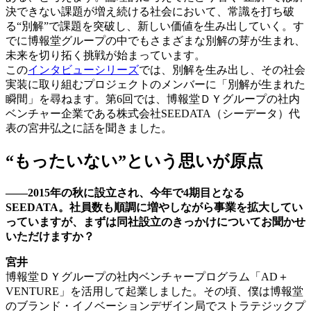
決できない課題が増え続ける社会において、常識を打ち破
る“別解”で課題を突破し、新しい価値を生み出していく。す
でに博報堂グループの中でもさまざまな別解の芽が生まれ、
未来を切り拓く挑戦が始まっています。
この
インタビューシリーズ
では、別解を生み出し、その社会
実装に取り組むプロジェクトのメンバーに「別解が生まれた
瞬間」を尋ねます。第6回では、博報堂ＤＹグループの社内
ベンチャー企業である株式会社SEEDATA（シーデータ）代
表の宮井弘之に話を聞きました。
“もったいない”という思いが原点
――2015年の秋に設立され、今年で4期目となる
SEEDATA。社員数も順調に増やしながら事業を拡大してい
っていますが、まずは同社設立のきっかけについてお聞かせ
いただけますか？
宮井
博報堂ＤＹグループの社内ベンチャープログラム「AD＋
VENTURE」を活用して起業しました。その頃、僕は博報堂
のブランド・イノベーションデザイン局でストラテジックプ