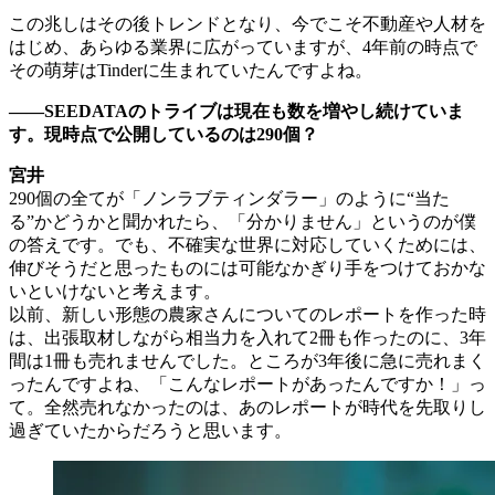
この兆しはその後トレンドとなり、今でこそ不動産や人材を
はじめ、あらゆる業界に広がっていますが、4年前の時点で
その萌芽はTinderに生まれていたんですよね。
――SEEDATAのトライブは現在も数を増やし続けていま
す。現時点で公開しているのは290個？
宮井
290個の全てが「ノンラブティンダラー」のように“当た
る”かどうかと聞かれたら、「分かりません」というのが僕
の答えです。でも、不確実な世界に対応していくためには、
伸びそうだと思ったものには可能なかぎり手をつけておかな
いといけないと考えます。
以前、新しい形態の農家さんについてのレポートを作った時
は、出張取材しながら相当力を入れて2冊も作ったのに、3年
間は1冊も売れませんでした。ところが3年後に急に売れまく
ったんですよね、「こんなレポートがあったんですか！」っ
て。全然売れなかったのは、あのレポートが時代を先取りし
過ぎていたからだろうと思います。