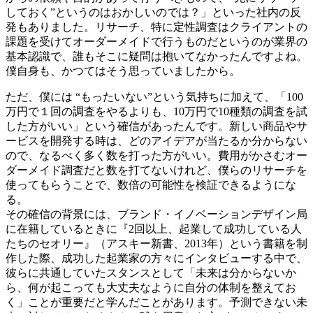
しておく”というのはおかしいのでは？」といった社内の反
発もありました。リサーチ、特に定性調査はクライアントの
課題を受けてオーダーメイドで行うものだというのが業界の
基本認識で、誰もそこに疑問は抱いてなかったんですよね。
僕自身も、かつてはそう思っていましたから。
ただ、僕には “もったいない”という気持ちに加えて、「100
万円で１回の調査をやるよりも、10万円で10種類の調査を試
した方がいい」という確信があったんです。新しい商品やサ
ービスを開発する時は、どのアイデアが当たるか分からない
ので、なるべく多く数を打った方がいい。費用がかさむオー
ダーメイド調査だと数を打てないけれど、僕らのリサーチを
使ってもらうことで、数倍の可能性を検証できるようにな
る。
その確信の背景には、ブランド・イノベーションデザイン局
に在籍しているときに『2回以上、起業して成功している人
たちのセオリー』（アスキー新書、2013年）という書籍を制
作した際、成功した起業家の方々にインタビューする中で、
彼らに共通していたスタンスとして「未来は分からないか
ら、何が起こっても大丈夫なように自分の体制を整えてお
く」ことが重要だと学んだことがあります。予測できない未