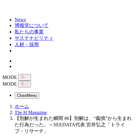
News
博報堂について
私たちの事業
サステナビリティ
人材・採用
MODE
MODE
Close
Menu
ホーム
The H Magazine
【別解が生まれた瞬間 #6】別解は、“義憤”から生まれ
た行為だった。～SEEDATA代表 宮井弘之「トライ
ブ・リサーチ」