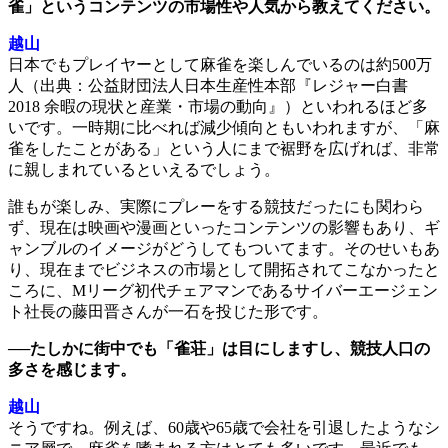
雀」というコンテンツの市場性や人気から教えてください。
越山
日本でもプレイヤーとして麻雀を楽しんでいるのは約500万
人（出典：公益財団法人日本生産性本部『レジャー白書
2018 余暇の現状と産業・市場の動向』）といわれるほど多
いです。一時期に比べれば減少傾向ともいわれますが、「麻
雀をしたことがある」という人にまで裾野を広げれば、非常
に親しまれているといえるでしょう。
誰もが楽しみ、実際にプレーをする競技だったにも関わら
ず、現在は映画や漫画といったコンテンツの影響もあり、ギ
ャンブルのイメージがどうしてもついてます。そのせいもあ
り、現在までビジネスの市場として開拓されてこなかったと
ころに、Mリーグ初代チェアマンであるサイバーエージェン
ト社長の藤田晋さんが一石を投じた形です。
──たしかに街中でも「雀荘」は目にしますし、競技人口の
多さを感じます。
越山
そうですね。例えば、60歳や65歳で会社を引退したようなシ