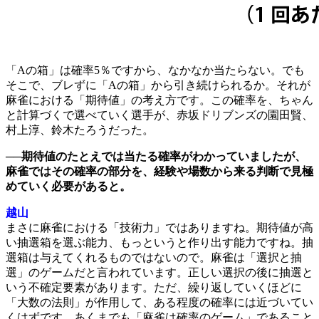
「Aの箱」は確率5％ですから、なかなか当たらない。でも
そこで、ブレずに「Aの箱」から引き続けられるか。それが
麻雀における「期待値」の考え方です。この確率を、ちゃん
と計算づくで選べていく選手が、赤坂ドリブンズの園田賢、
村上淳、鈴木たろうだった。
──期待値のたとえでは当たる確率がわかっていましたが、
麻雀ではその確率の部分を、経験や場数から来る判断で見極
めていく必要があると。
越山
まさに麻雀における「技術力」ではありますね。期待値が高
い抽選箱を選ぶ能力、もっというと作り出す能力ですね。抽
選箱は与えてくれるものではないので。麻雀は「選択と抽
選」のゲームだと言われています。正しい選択の後に抽選と
いう不確定要素があります。ただ、繰り返していくほどに
「大数の法則」が作用して、ある程度の確率には近づいてい
くはずです。あくまでも「麻雀は確率のゲーム」であること