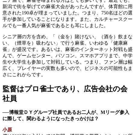
ニア層で、麻雀を嗜まれる方はとても多いです。最近でも、
新潟で街を挙げての麻雀大会があったんですが、体育館に用
意された190卓が埋まっていました。つまり、750名ほどの選
手が参加していることになります。また、カルチャースクー
ルでも一番人気が麻雀であるとも耳にしました。
シニア層の方を含め、「（金を）賭けない、（酒を）飲まな
い、（煙草を）吸わない」で行う麻雀、いわゆる「健康麻
雀」が盛況です。あるいは、麻雀のインターネット対戦も盛
んで、ゲームセンター、パソコン、スマホアプリまで、中学
生や大学生も参加して対戦している。つまり、ファン層は幅
広く、プレイヤーの実数も多いので、ビジネスの可能性もま
さにこれからです。
監督はプロ雀士であり、広告会社の会
社員
──博報堂ＤＹグループ社員であるお二人が、Mリーグ参入
に際して、関わるようになったきっかけは？
小原