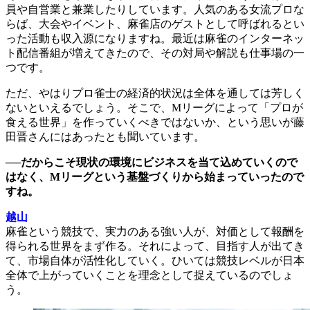
員や自営業と兼業したりしています。人気のある女流プロな
らば、大会やイベント、麻雀店のゲストとして呼ばれるとい
った活動も収入源になりますね。最近は麻雀のインターネッ
ト配信番組が増えてきたので、その対局や解説も仕事場の一
つです。
ただ、やはりプロ雀士の経済的状況は全体を通しては芳しく
ないといえるでしょう。そこで、Mリーグによって「プロが
食える世界」を作っていくべきではないか、という思いが藤
田晋さんにはあったとも聞いています。
──だからこそ現状の環境にビジネスを当て込めていくので
はなく、Mリーグという基盤づくりから始まっていったので
すね。
越山
麻雀という競技で、実力のある強い人が、対価として報酬を
得られる世界をまず作る。それによって、目指す人が出てき
て、市場自体が活性化していく。ひいては競技レベルが日本
全体で上がっていくことを理念として捉えているのでしょ
う。