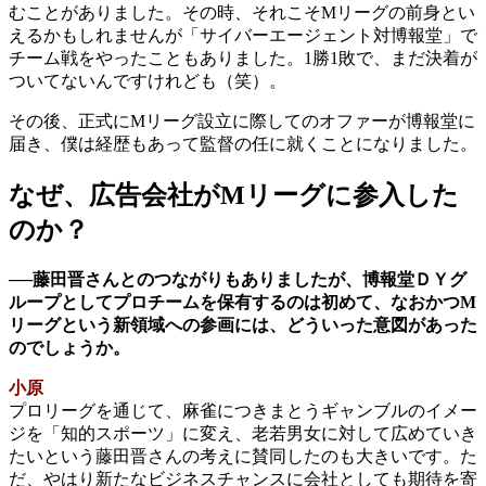
むことがありました。その時、それこそMリーグの前身とい
えるかもしれませんが「サイバーエージェント対博報堂」で
チーム戦をやったこともありました。1勝1敗で、まだ決着が
ついてないんですけれども（笑）。
その後、正式にMリーグ設立に際してのオファーが博報堂に
届き、僕は経歴もあって監督の任に就くことになりました。
なぜ、広告会社がMリーグに参入した
のか？
──藤田晋さんとのつながりもありましたが、博報堂ＤＹグ
ループとしてプロチームを保有するのは初めて、なおかつM
リーグという新領域への参画には、どういった意図があった
のでしょうか。
小原
プロリーグを通じて、麻雀につきまとうギャンブルのイメー
ジを「知的スポーツ」に変え、老若男女に対して広めていき
たいという藤田晋さんの考えに賛同したのも大きいです。た
だ、やはり新たなビジネスチャンスに会社としても期待を寄