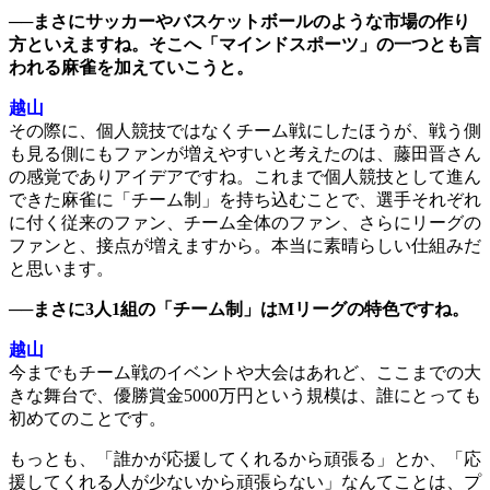
──まさにサッカーやバスケットボールのような市場の作り
方といえますね。そこへ「マインドスポーツ」の一つとも言
われる麻雀を加えていこうと。
越山
その際に、個人競技ではなくチーム戦にしたほうが、戦う側
も見る側にもファンが増えやすいと考えたのは、藤田晋さん
の感覚でありアイデアですね。これまで個人競技として進ん
できた麻雀に「チーム制」を持ち込むことで、選手それぞれ
に付く従来のファン、チーム全体のファン、さらにリーグの
ファンと、接点が増えますから。本当に素晴らしい仕組みだ
と思います。
──まさに3人1組の「チーム制」はMリーグの特色ですね。
越山
今までもチーム戦のイベントや大会はあれど、ここまでの大
きな舞台で、優勝賞金5000万円という規模は、誰にとっても
初めてのことです。
もっとも、「誰かが応援してくれるから頑張る」とか、「応
援してくれる人が少ないから頑張らない」なんてことは、プ