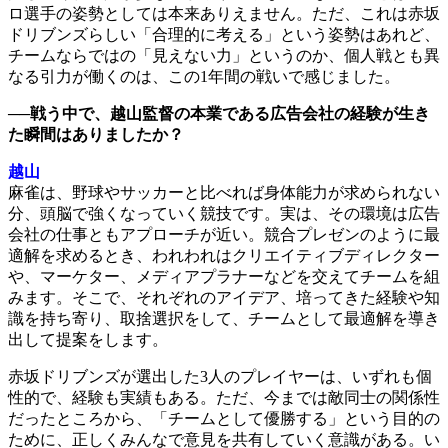
ロ選手の姿勢としては本来ありえません。ただ、これは赤坂
ドリブンズらしい「合理的に考える」という姿勢はあれど、
チームならではの「見えない力」というのか、個人戦とも異
なる引力が働くのは、この1年間の戦いで感じました。
──戦う中で、越山監督の本業である広告会社の経験が生き
た瞬間はありましたか？
越山
麻雀は、野球やサッカーと比べれば身体能力が求められない
分、頭脳で強くなっていく競技です。実は、その環境は広告
会社の仕事ともアプローチが近い。競合プレゼンのように最
適解を求めるとき、われわれはクリエイティブディレクター
や、マーケター、メディアプラナーなどを交えてチームを組
みます。そこで、それぞれのアイデア、培ってきた経験や知
識を持ち寄り、取捨選択をして、チームとして最適解を導き
出して提案をします。
赤坂ドリブンズが選出した3人のプレイヤーは、いずれも個
性的で、経験も実績もある。ただ、今までは敵同士の関係性
だったところから、「チームとして優勝する」という目的の
ために、正しくみんなで意見を共有していく意識がある。い