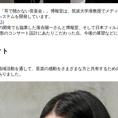
る「耳で聴かない音楽会」。博報堂は、筑波大学准教授でメデ
システムを開発しています。
83
）
ット）」の開発でも協業した落合陽一さんと博報堂、そして日本フ
い形のコンサート設計にあたりこだわった点、今後の展望など
クト
地域活動を通して、音楽の感動をさまざまな方と共有するため
ありました。