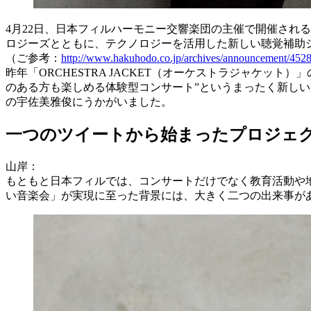
4月22日、日本フィルハーモニー交響楽団の主催で開催され
ロジーズとともに、テクノロジーを活用した新しい聴覚補助
（ご参考：
http://www.hakuhodo.co.jp/archives/announcement/452
昨年「ORCHESTRA JACKET（オーケストラジャケ
のある方も楽しめる体験型コンサート”というまったく新し
の宇佐美雅俊にうかがいました。
一つのツイートから始まったプロジェ
山岸：
もともと日本フィルでは、コンサートだけでなく教育活動や
い音楽会」が実現に至った背景には、大きく二つの出来事が