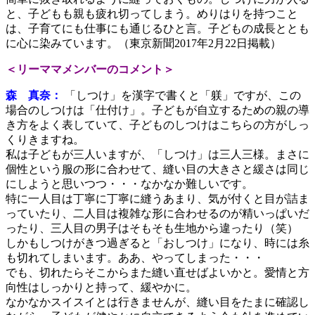
と、子どもも親も疲れ切ってしまう。めりはりを持つこと
は、子育てにも仕事にも通じるひと言。子どもの成長ととも
に心に染みています。（東京新聞2017年2月22日掲載）
＜リーママメンバーのコメント＞
森 真奈：
「しつけ」を漢字で書くと「躾」ですが、この
場合のしつけは「仕付け」。子どもが自立するための親の導
き方をよく表していて、子どものしつけはこちらの方がしっ
くりきますね。
私は子どもが三人いますが、「しつけ」は三人三様。まさに
個性という服の形に合わせて、縫い目の大きさと緩さは同じ
にしようと思いつつ・・・なかなか難しいです。
特に一人目は丁寧に丁寧に縫うあまり、気が付くと目が詰ま
っていたり、二人目は複雑な形に合わせるのが精いっぱいだ
ったり、三人目の男子はそもそも生地から違ったり（笑）
しかもしつけがきつ過ぎると「おしつけ」になり、時には糸
も切れてしまいます。ああ、やってしまった・・・
でも、切れたらそこからまた縫い直せばよいかと。愛情と方
向性はしっかりと持って、緩やかに。
なかなかスイスイとは行きませんが、縫い目をたまに確認し