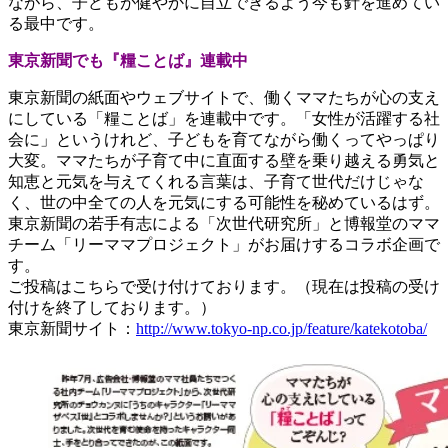
ながら、子どもが健やかに自立できるよう今も針を進めてい
る最中です。
東京新聞でも『糧ことば』連載中
東京新聞の紙面やウェブサイトで、働くママたちが心の支え
にしている「糧ことば」を連載中です。「女性が活躍する社
会に」というけれど、子どもを育てながら働くってやっぱり
大変。ママたちが子育て中に直面する壁を乗り越える勇気と
知恵と元気を与えてくれる言葉は、子育て世代だけじゃな
く、世の中全ての人を元気にする可能性を秘めているはず。
東京新聞の若手有志による「次世代研究所」と博報堂のママ
チーム「リーママプロジェクト」がお届けするコラボ企画で
す。
ご投稿はこちらで受け付けております。（現在は投稿の受け
付けを終了しております。）
東京新聞サイト：
http://www.tokyo-np.co.jp/feature/katekotoba/