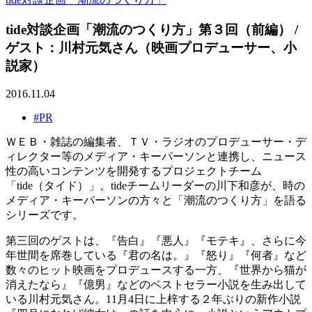
tide対談企画「潮流のつくり方」第３回（前編） /
ゲスト：川村元気さん（映画プロデューサー、小
説家）
2016.11.04
#PR
ＷＥＢ・雑誌の編集者、ＴＶ・ラジオのプロデューサー・デ
ィレクター等のメディア・キーパーソンと連携し、ニュース
性の高いコンテンツを開発するプロジェクトチーム
「tide（タイド）」。tideチームリーダーの川下和彦が、時の
メディア・キーパーソンの方々と「潮流のつくり方」を語る
シリーズです。
第三回のゲストは、『告白』『悪人』『モテキ』、さらに今
年世間を席巻している『君の名は。』『怒り』『何者』など
数々のヒット映画をプロデュースする一方、『世界から猫が
消えたなら』『億男』などのベストセラー小説を生み出して
いる川村元気さん。11月4日に上梓する２年ぶりの新作小説