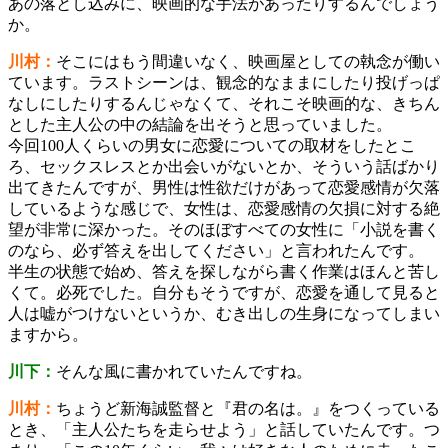
あの落とし込みに、映画的な手法があったりするんでしょう
か。
川村：
そこにはもう間違いなく、映画屋としての執念が働い
ています。ラストシーンは、観念的なままにしたり投げっぱ
なしにしたりするんじゃなくて、それこそ映画的な、きちん
とした主人公の中の結論を出そうと思っていました。
今回100人くらいの男女に恋愛についての取材をしたとこ
ろ、セックスレスとか出会いがないとか、そういう話ばかり
出てきたんですが、男性は性欲だけがあって恋愛感情が欠落
しているような感じで、女性は、恋愛感情の欠損に対する絶
望が非常に深かった。そのほぼすべての女性に「小説を書く
のなら、必ず答えを出してください」と言われたんです。
半生の状態で始め、答えを探しながら書く作業はほんと苦し
くて。必死でした。自分もそうですが、恋愛を通して見ると
人は嘘がつけないというか、むき出しの生身になってしまい
ますから。
川下：
そんな風に書かれていたんですね。
川村：
ちょうど新海誠監督と『君の名は。』をつくっている
とき、「主人公たちを走らせよう」と話していたんです。つ