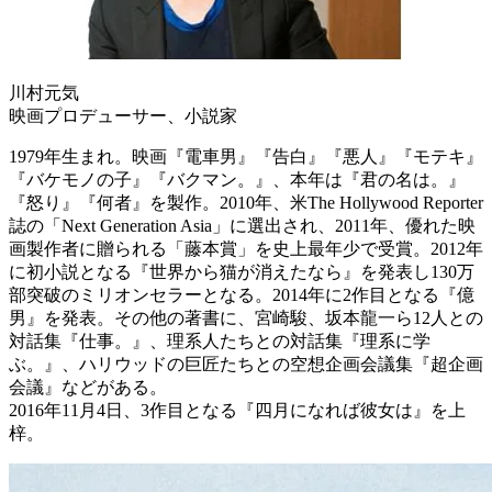
川村元気
映画プロデューサー、小説家
1979年生まれ。映画『電車男』『告白』『悪人』『モテキ』
『バケモノの子』『バクマン。』、本年は『君の名は。』
『怒り』『何者』を製作。2010年、米The Hollywood Reporter
誌の「Next Generation Asia」に選出され、2011年、優れた映
画製作者に贈られる「藤本賞」を史上最年少で受賞。2012年
に初小説となる『世界から猫が消えたなら』を発表し130万
部突破のミリオンセラーとなる。2014年に2作目となる『億
男』を発表。その他の著書に、宮崎駿、坂本龍一ら12人との
対話集『仕事。』、理系人たちとの対話集『理系に学
ぶ。』、ハリウッドの巨匠たちとの空想企画会議集『超企画
会議』などがある。
2016年11月4日、3作目となる『四月になれば彼女は』を上
梓。