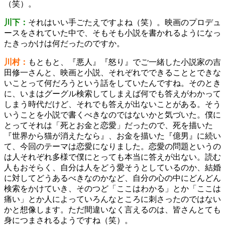
（笑）。
川下：
それはいい手ごたえですよね（笑）。映画のプロデュ
ースをされていた中で、そもそも小説を書かれるようになっ
たきっかけは何だったのですか。
川村：
もともと、『悪人』『怒り』でご一緒した小説家の吉
田修一さんと、映画と小説、それぞれでできることとできな
いことって何だろうという話をしていたんですね。そのとき
に、いまはグーグル検索してしまえば何でも答えがわかって
しまう時代だけど、それでも答えが出ないことがある。そう
いうことを小説で書くべきなのではないかと気づいた。僕に
とってそれは「死とお金と恋愛」だったので、死を描いた
『世界から猫が消えたなら』、お金を描いた『億男』に続い
て、今回のテーマは恋愛になりました。恋愛の問題というの
は人それぞれ多様で僕にとっても本当に答えが出ない。読む
人もおそらく、自分は人をどう愛そうとしているのか、結婚
に対してどうあるべきなのかなど、自分の心の中にどんどん
検索をかけていき、そのつど「ここはわかる」とか「ここは
痛い」とか人によっていろんなところに刺さったのではない
かと想像します。ただ間違いなく言えるのは、皆さんとても
身につまされるようですね（笑）。