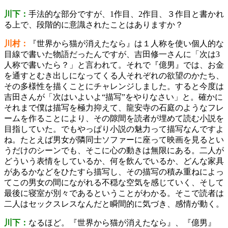
川下：
手法的な部分ですが、1作目、2作目、３作目と書かれ
る上で、段階的に意識されたことはありますか？
川村：
『世界から猫が消えたなら』は１人称を使い個人的な
目線で書いた物語だったんですが、吉田修一さんに「次は3
人称で書いたら？」と言われて。それで『億男』では、お金
を通すとむき出しになってくる人それぞれの欲望のかたち、
その多様性を描くことにチャレンジしました。すると今度は
吉田さんが「次はいよいよ“描写”をやりなさい」と。確かに
それまで僕は描写を極力抑えて、龍安寺の石庭のようなフレ
ームを作ることにより、その隙間を読者が埋めて読む小説を
目指していた。でもやっぱり小説の魅力って描写なんですよ
ね。たとえば男女が隣同士ソファーに座って映画を見るとい
うだけのシーンでも、そこに心の動きは無限にある。二人が
どういう表情をしているか、何を飲んでいるか、どんな家具
があるかなどをひたすら描写し、その描写の積み重ねによっ
てこの男女の間にながれる不穏な空気を感じていく、そして
最後に寝室が別々であるということがわかる。そこで読者は
二人はセックスレスなんだと瞬間的に気づき、感情が動く。
川下：
なるほど。『世界から猫が消えたなら』、『億男』