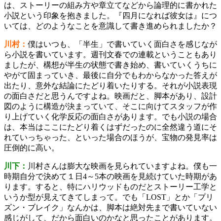
は、ストーリーの組み方や章立てなどから論理的に書かれた
小説という印象を抱きました。『四月になれば彼女は』につ
いては、どのようなことを意識して書き進められましたか？
川村：
僕はいつも、「半生」で書いていく面白さを感じなが
ら小説を書いています。週刊文春での連載ということもあり
ましたが、構想が半生の状態で書き始め、書いていくうちに
やがて固まっていき、最後に自分でもわからなかった答えが
出たり、意外な結論にたどり着いたりする。それが小説表現
の面白さだと思うんですよね。映画だと、脚本があり、設計
図のように構造が決まっていて、そこに向けてスタッフが作
り上げていく化学反応の面白さがあります。でも小説の場合
は、本当はここにたどり着くはずだったのに全然違う道にそ
れていっちゃった、といった場合のほうが、宝物の発見率は
圧倒的に高い。
川下：
川村さんは膨大な映画を見られていますよね。僕も一
時期自分で決めて１日4～5本の映画を見続けていた時期があ
ります。すると、特にハリウッドものだとストーリー工学と
いうか型が見えてきてしまって。でも「LOST」とか「プリ
ズン・ブレイク」なんかは、脚本は絶対先まで書いていない
感じがして、だから面白いのかなと思ったことがあります。