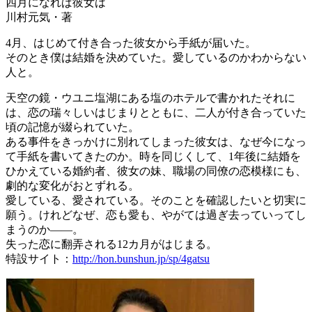
四月になれば彼女は
川村元気・著
4月、はじめて付き合った彼女から手紙が届いた。
そのとき僕は結婚を決めていた。愛しているのかわからない
人と。
天空の鏡・ウユニ塩湖にある塩のホテルで書かれたそれに
は、恋の瑞々しいはじまりとともに、二人が付き合っていた
頃の記憶が綴られていた。
ある事件をきっかけに別れてしまった彼女は、なぜ今になっ
て手紙を書いてきたのか。時を同じくして、1年後に結婚を
ひかえている婚約者、彼女の妹、職場の同僚の恋模様にも、
劇的な変化がおとずれる。
愛している、愛されている。そのことを確認したいと切実に
願う。けれどなぜ、恋も愛も、やがては過ぎ去っていってし
まうのか――。
失った恋に翻弄される12カ月がはじまる。
特設サイト：
http://hon.bunshun.jp/sp/4gatsu