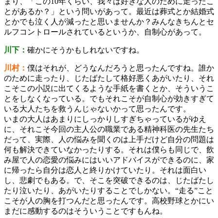
まり、「この10年くらい、我々は好きな人のために走ったこ
とがあるか？」という問いがあって。最近は葬式とか結婚式
とかでも泣く人が減ったと思いませんか？みんなきちんとセ
ルフコントロールされているというか、自制心があって。
川下：
確かにそうかもしれないですね。
川村：
僕はそれが、どうなんだろうと思ったんですね。誰か
のために走ったり、じたばたして格好悪くあがいたり、それ
こそこの小説に出てくるような手紙を書くとか、そういうこ
とをしなくなっている。でもそれこそが自制心が効きすぎて
いる大人たちを救うんじゃないかって思ったんです。
いまの大人はあまりにしっかりしすぎちゃっているがゆえ
に、それこそ今回の主人公の職業である精神科医の先生たち
だって、実際、人の悩みを聞くのは上手だけど自分の問題は
何も解決できていなかったりする。それは僕らも同じで、飲
み屋で人の恋愛の悩みにはいいアドバイスができるのに、家
に帰ったら自分は恋人と終りかけていたり。それは面白い
し、悲劇でもある。で、そこを突破できるのは、じたばたし
たり泣いたり、あがいたりすることでしかない。“走る”こと
こそが人の胸を打つんだと思ったんです。高校野球とかにい
まだに感動するのはそういうことですもんね。