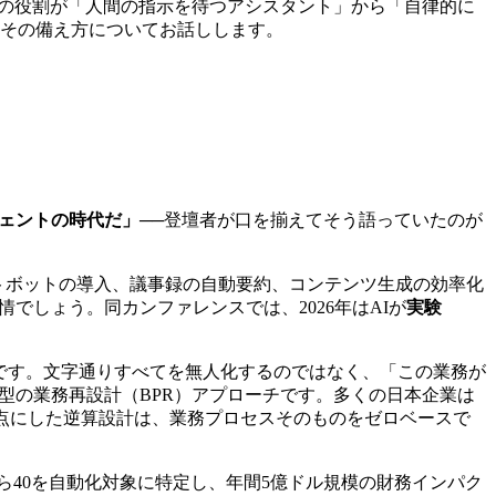
Iの役割が「人間の指示を待つアシスタント」から「自律的に
、その備え方についてお話しします。
ジェントの時代だ」
──登壇者が口を揃えてそう語っていたのが
ャットボットの導入、議事録の自動要約、コンテンツ生成の効率化
しょう。同カンファレンスでは、2026年はAIが
実験
ームです。文字通りすべてを無人化するのではなく、「この業務が
型の業務再設計（BPR）アプローチです。多くの日本企業は
点にした逆算設計は、業務プロセスそのものをゼロベースで
ら40を自動化対象に特定し、年間5億ドル規模の財務インパク