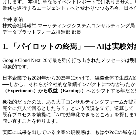
けします。 本稿は単なるイベントレポートではありません。
業務を遂行するエージェント」へと変わりつつある今、日本
土井 京佑
株式会社博報堂 マーケティングシステムコンサルティング局
データプラットフォーム推進部 部長
1. 「パイロットの終焉」── AIは実験
Google Cloud Next '26で最も強く打ち出されたメッセージ
印象的です。
日本企業でも2024年から2025年にかけて、組織全体で生
──しかし、それらが全社的な業績インパクトにつながったか
（Experiments）から収益（Earnings）
へとシフトする年だと
象徴的だったのは、ある大手コンサルティングファームが提示し
完全に無人で回るとしたら？」という仮説を立て、逆算して「
既存プロセスを前提に「AIで効率化できるところ」を探し
問い直すことを迫ります。
実際に成果を出している企業の規模感は、もはやPoCの域を