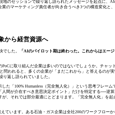
現地のセッションで繰り返し語られたメッセージを起点に、A
企業のマーケティング責任者が向き合うべき3つの構造変化と
対象から経営資源へ
は明快でした。
「AIのパイロット期は終わった。これからはエー
成AIのPoCに取り組んだ企業は多いのではないでしょうか。チ
と問われると、多くの企業が「まだこれから」と答えるのが実情で
繰り返し語られていました。
た「100% Humanless（完全無人化）」という思考フレ
人間が介在すべき意思決定ポイント」だけを特定する──逆算
ますが、それでは部分最適にとどまります。「完全無人化」を起
超えています。ある石油・ガス企業は全社200のワークフローか