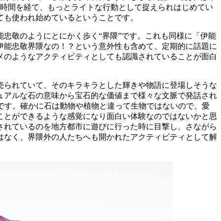
の時間を経て、もっとライトな行動として捉えられはじめてい
ても使われ始めているということです。
能忠敬のようにとにかく歩く“界隈”です。これも同様に「伊能
伊能忠敬界隈なの！？という意外性も含めて、定期的に話題に
メのようなアクティビティとしても認識されていることが面白
売られていて、そのキラキラとした輝きや物語に登場しそうな
ュアルな石の意味から宝石的な価値まで様々な文脈で発話され
です。確かに石は動物や植物と違って生物ではないので、愛
ことができるような感覚になり面白い体験なのではないかと思
されているのを地方都市に遊びに行った時に目撃し、さながら
はなく、界隈外の人たちへも開かれたアクティビティとして解