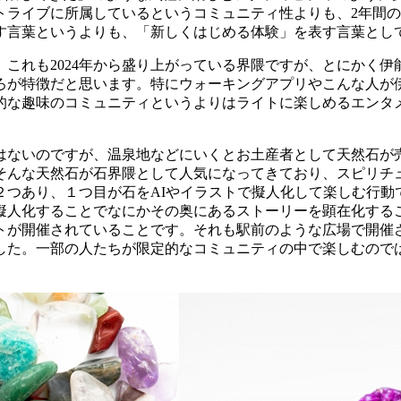
トライブに所属しているというコミュニティ性よりも、2年間
す言葉というよりも、「新しくはじめる体験」を表す言葉とし
これも2024年から盛り上がっている界隈ですが、とにかく伊
ろが特徴だと思います。特にウォーキングアプリやこんな人が
的な趣味のコミュニティというよりはライトに楽しめるエンタ
はないのですが、温泉地などにいくとお土産者として天然石が
そんな天然石が石界隈として人気になってきており、スピリチ
２つあり、１つ目が石をAIやイラストで擬人化して楽しむ行動
擬人化することでなにかその奥にあるストーリーを顕在化する
トが開催されていることです。それも駅前のような広場で開催
した。一部の人たちが限定的なコミュニティの中で楽しむので