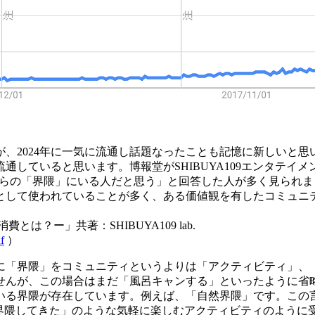
、2024年に一気に流通し話題なったことも記憶に新しいと思
いると思います。博報堂がSHIBUYA109エンタテイメントの『
消費」でも「自分は何かしらの「界隈」にいる人だと思う」と回答した人が
として使われていることが多く、ある価値観を有したコミュニ
？ー」共著：SHIBUYA109 lab.
f
）
に「界隈」をコミュニティというよりは「アクティビティ」、
せんが、この場合はまだ「風呂キャンする」といったように省
いる界隈が存在しています。例えば、「自然界隈」です。この
然界隈してきた」のような気軽に楽しむアクティビティのように