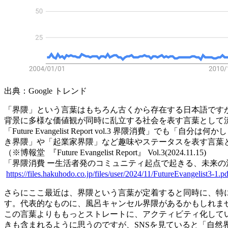
出典：Google トレンド
「界隈」という言葉はもちろん古くから存在する日本語ですが
背景に多様な価値観が同時に乱立する社会を表す言葉として流通して
「Future Evangelist Report vol.3 界隈
き界隈」や「起業家界隈」など趣味やステータスを表す言葉
（※博報堂 『Future Evangelist Report』 Vol.3(2024.11.15)
「界隈消費 ー生活者発のコミュニティ起点で起きる、未来の消費とは
https://files.hakuhodo.co.jp/files/user/2024/11/FutureEvangelist3-1.pd
さらにここ最近は、界隈という言葉が定着すると同時に、特
す。代表的なものに、風呂キャンセル界隈があるかもしれま
この言葉よりももっとストレートに、アクティビティ化して
きも含まれるように思うのですが、SNSを見ていると「自