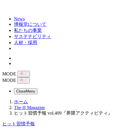
News
博報堂について
私たちの事業
サステナビリティ
人材・採用
MODE
MODE
Close
Menu
ホーム
The H Magazine
ヒット習慣予報 vol.409『界隈アクティビティ』
ヒット習慣予報