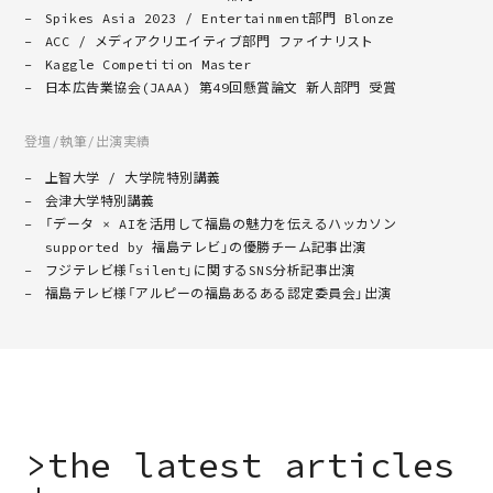
Spikes Asia 2023 / Entertainment部門 Blonze
ACC / メディアクリエイティブ部門 ファイナリスト
Kaggle Competition Master
日本広告業協会(JAAA) 第49回懸賞論文 新人部門 受賞
登壇/執筆/出演実績
上智大学 / 大学院特別講義
会津大学特別講義
「データ × AIを活用して福島の魅力を伝えるハッカソン
supported by 福島テレビ」の優勝チーム記事出演
フジテレビ様「silent」に関するSNS分析記事出演
福島テレビ様「アルピーの福島あるある認定委員会」出演
>
t
h
e
l
a
t
e
s
t
a
r
t
i
c
l
e
s