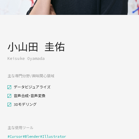
小山田 圭佑
Keisuke Oyamada
主な専門分野/興味関心領域
データビジュアライズ
音声合成・音声変換
3Dモデリング
主な使用ツール
#Cursor
#Blender
#Illustrator