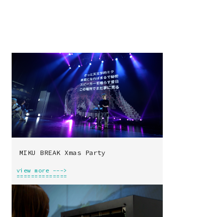
.works
MIKU BREAK Xmas Party
view more --->
==============