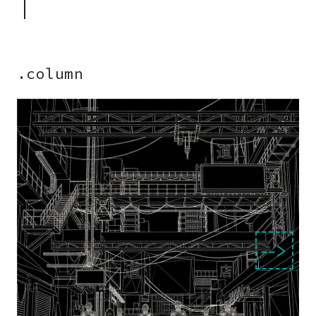
.column
‑‑>