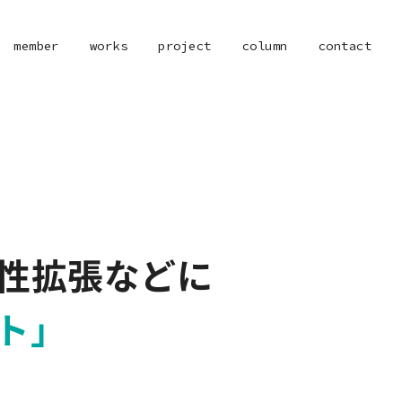
member
works
project
column
contact
造性拡張などに
ト」