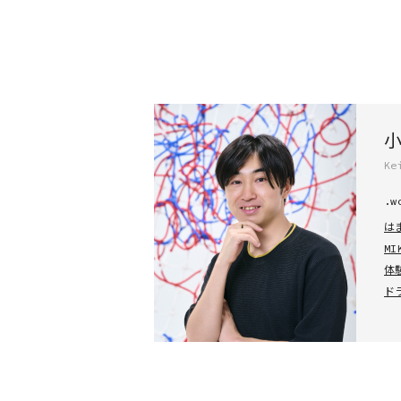
Ke
.w
は
MI