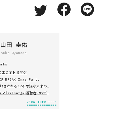
小山田 圭佑
isuke Oyamada
orks
ままつオトミヤゲ
KU BREAK Xmas Party
体験！さわれる！？不思議な未来の天気
ドラマ『silent』の視聴者SNSデータ分析
view more --->
==============