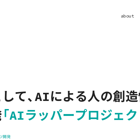
about
して、AIによる人の創
発
「AIラッパープロジェク
ツ開発