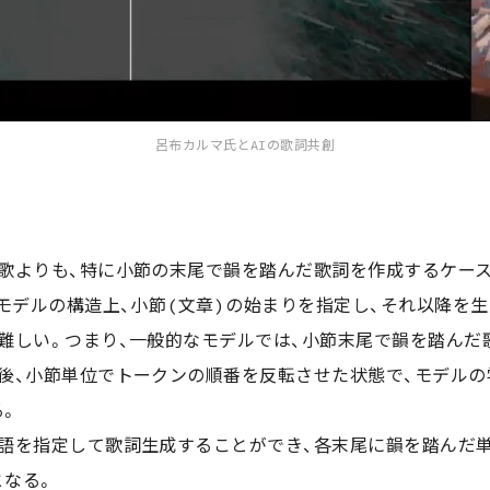
呂布カルマ氏とAIの歌詞共創
歌よりも、特に小節の末尾で韻を踏んだ歌詞を作成するケー
、モデルの構造上、小節(文章)の始まりを指定し、それ以降を
難しい。つまり、一般的なモデルでは、小節末尾で韻を踏んだ
後、小節単位でトークンの順番を反転させた状態で、モデルの
る。
語を指定して歌詞生成することができ、各末尾に韻を踏んだ単
となる。