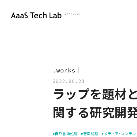
Ver2.0.0
.
w
o
r
k
s
2022.06.28
ラップを題材と
関する研究開
#自然言語処理
#音声処理
#メディア・コンテン