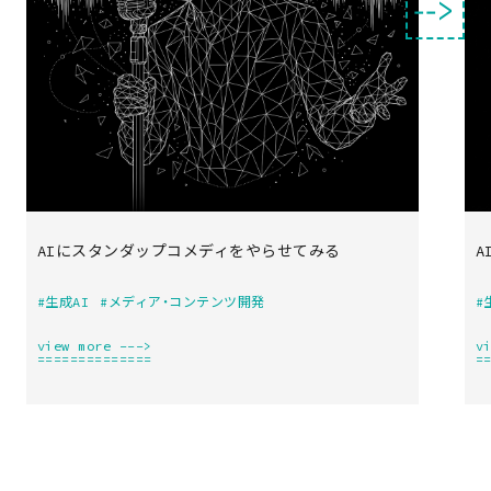
‑‑>
AIにスタンダップコメディをやらせてみる
A
#生成AI
#メディア・コンテンツ開発
#
view more --->
v
==============
=