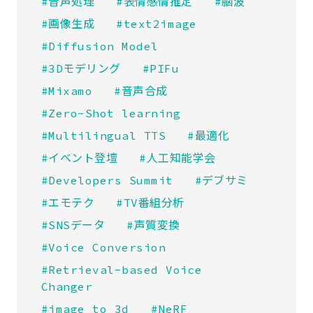
#音声処理
#表情感情推定
#脳波
#画像生成
#text2image
#Diffusion Model
#3Dモデリング
#PIFu
#Mixamo
#音声合成
#Zero-Shot learning
#Multilingual TTS
#最適化
#イベント登壇
#人工知能学会
#Developers Summit
#デブサミ
#エモテク
#TV番組分析
#SNSデータ
#声質変換
#Voice Conversion
#Retrieval-based Voice
Changer
#image to 3d
#NeRF