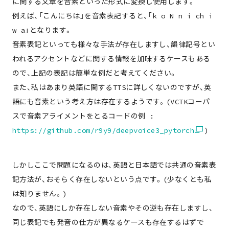
に関する文章を音素といった形式に変換し使用します。
例えば、「こんにちは」を音素表記すると、「k o N n i ch i
w a」となります。
音素表記といっても様々な手法が存在しますし、韻律記号とい
われるアクセントなどに関する情報を加味するケースもある
ので、上記の表記は簡単な例だと考えてください。
また、私はあまり英語に関するTTSに詳しくないのですが、英
語にも音素という考え方は存在するようです。(VCTKコーパ
スで音素アライメントをとるコードの例 :
https://github.com/r9y9/deepvoice3_pytorch
)
しかしここで問題になるのは、英語と日本語では共通の音素表
記方法が、おそらく存在しないという点です。(少なくとも私
は知りません。)
なので、英語にしか存在しない音素やその逆も存在しますし、
同じ表記でも発音の仕方が異なるケースも存在するはずで