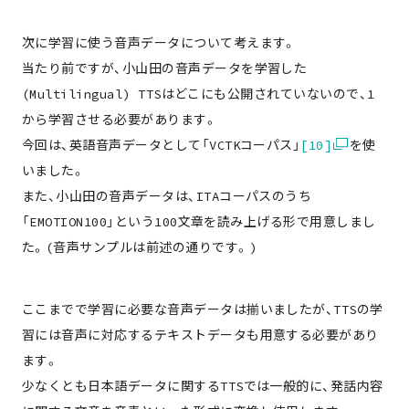
about
次に学習に使う音声データについて考えます。
member
当たり前ですが、小山田の音声データを学習した
(Multilingual) TTSはどこにも公開されていないので、1
works
から学習させる必要があります。
今回は、英語音声データとして「VCTKコーパス」
[10]
を使
project
いました。
また、小山田の音声データは、ITAコーパスのうち
column
「EMOTION100」という100文章を読み上げる形で用意しまし
た。(音声サンプルは前述の通りです。)
contact
ここまでで学習に必要な音声データは揃いましたが、TTSの学
習には音声に対応するテキストデータも用意する必要があり
ます。
少なくとも日本語データに関するTTSでは一般的に、発話内容