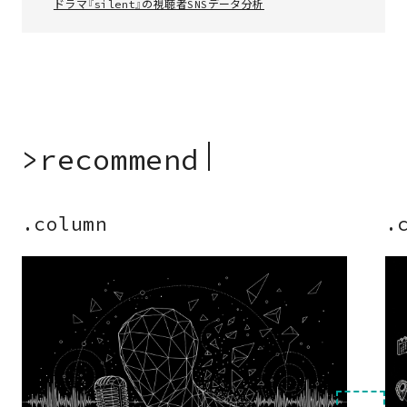
ドラマ『silent』の視聴者SNSデータ分析
>
r
e
c
o
m
m
e
n
d
.column
.