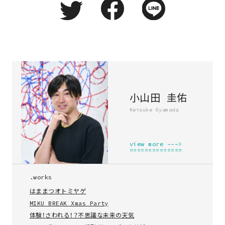
小山田 圭佑
Keisuke Oyamada
view more --->
==============
.works
はままつオトミヤゲ
MIKU BREAK Xmas Party
体験！さわれる！？不思議な未来の天気