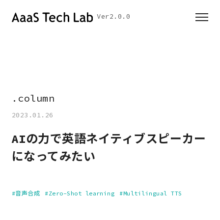
Ver2.0.0
.
c
o
l
u
m
n
▎
2023.01.26
AIの力で英語ネイティブスピーカー
になってみたい
#音声合成
#Zero-Shot learning
#Multilingual TTS