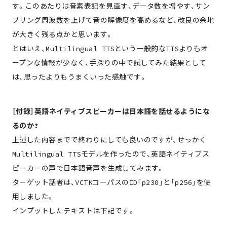
す。このあたりは音素表記を見直す、データ数を増やす、サン
プリング周波数を上げて音の解像度を高めるなど、改良の余地
が大きく残る点かと思います。
とはいえ、Multilingual TTSという一般的なTTSよりもオ
ープンな情報が少なく、手探りの中で試してみた結果として
は、思ったよりもうまくいった感触です。
［付録］英語ネイティブスピーカーは日本語を話せるようにな
るのか?
上述した内容までで終わりにしても良いのですが、せっかく
Multilingual TTSモデルを作ったので、英語ネイティブス
ピーカーの声で日本語音声を生成してみます。
ターゲット話者は、VCTKコーパスのID「p230」と「p256」を使
用しました。
インプットしたテキストは下記です。