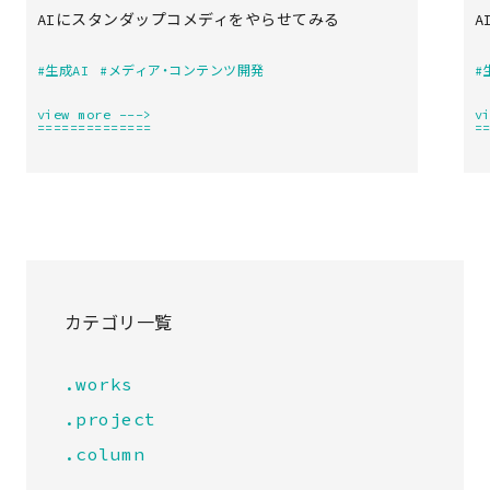
AIにスタンダップコメディをやらせてみる
A
#生成AI
#メディア・コンテンツ開発
#
view more --->
v
==============
=
カテゴリ一覧
.works
.project
.column