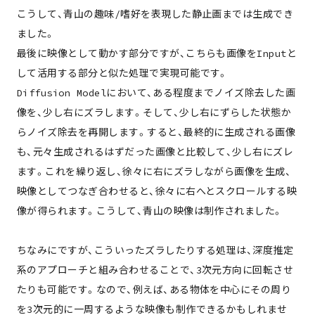
こうして、青山の趣味/嗜好を表現した静止画までは生成でき
ました。
最後に映像として動かす部分ですが、こちらも画像をInputと
して活用する部分と似た処理で実現可能です。
Diffusion Modelにおいて、ある程度までノイズ除去した画
像を、少し右にズラします。そして、少し右にずらした状態か
らノイズ除去を再開します。すると、最終的に生成される画像
も、元々生成されるはずだった画像と比較して、少し右にズレ
ます。これを繰り返し、徐々に右にズラしながら画像を生成、
映像としてつなぎ合わせると、徐々に右へとスクロールする映
像が得られます。こうして、青山の映像は制作されました。
ちなみにですが、こういったズラしたりする処理は、深度推定
系のアプローチと組み合わせることで、3次元方向に回転させ
たりも可能です。なので、例えば、ある物体を中心にその周り
を3次元的に一周するような映像も制作できるかもしれませ