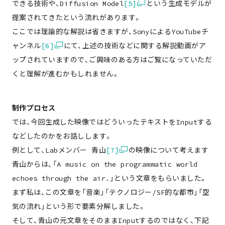
できる技術や、Diffusion Model
[5]
という生成モデルが
提案されてきたという流れがあります。
ここでは理論的な解説は省きますが、SonyによるYouTubeチ
ャンネル
[6]
にて、上述の技術などに関する解説動画がア
ップされていますので、ご興味のある方はご覧になっていただ
くと理解が進むかもしれません。
制作プロセス
では、今回生成した映像ではどういったテキストをInputする
などしたのかをお話しします。
例として、Labメンバー 青山
[7]
の映像について考えます
青山からは、「A music on the programmatic world
echoes through the air.」という文章をもらいました。
まず私は、この文章を「音楽」「テクノロジー/SF的な都市」「空
気の流れ」という形で要素分解しました。
そして、青山の元文章をそのままInputするのではなく、下記