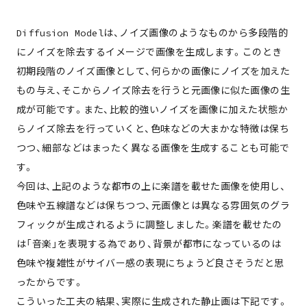
Diffusion Modelは、ノイズ画像のようなものから多段階的
にノイズを除去するイメージで画像を生成します。このとき
初期段階のノイズ画像として、何らかの画像にノイズを加えた
もの与え、そこからノイズ除去を行うと元画像に似た画像の生
成が可能です。また、比較的強いノイズを画像に加えた状態か
らノイズ除去を行っていくと、色味などの大まかな特徴は保ち
つつ、細部などはまったく異なる画像を生成することも可能で
す。
今回は、上記のような都市の上に楽譜を載せた画像を使用し、
色味や五線譜などは保ちつつ、元画像とは異なる雰囲気のグラ
フィックが生成されるように調整しました。楽譜を載せたの
は「音楽」を表現する為であり、背景が都市になっているのは
色味や複雑性がサイバー感の表現にちょうど良さそうだと思
ったからです。
こういった工夫の結果、実際に生成された静止画は下記です。