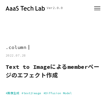
Ver2.0.0
.
c
o
l
u
m
n
2022.07.28
Text to Imageによるmemberペー
ジのエフェクト作成
#画像生成
#text2image
#Diffusion Model