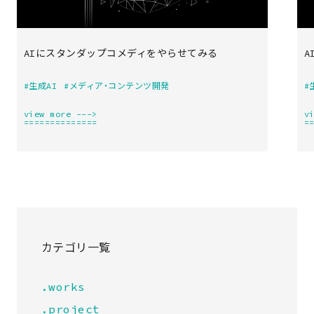
AIにスタンダップコメディをやらせてみる
A
#生成AI
#メディア・コンテンツ開発
#
view more --->
v
==============
=
カテゴリ一覧
.works
.project