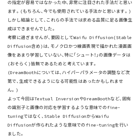
の指定が容易ではなかった中、非常に注目された手法だと思い
ます。(もちろん、今でも使用されている手法かと思います。)
しかし結論として、これらの手法では求める品質に足る画像生
成はできませんでした。
考察に過ぎませんが、要因としてWaifu Diffusion(Stable
Diffusion含め)は、モノクロかつ線画表現で描かれた漫画画
about
像をあまり学習していない、特に「シュート！」の画像データは
(おそらく)皆無であるためと考えています。
member
(DreamBoothについては、ハイパーパラメータの調整など次
第で、生成できるようになる可能性はあったかもしれませ
works
ん。)
よって今回はTextual InversionやDreamBoothなど、固有
project
の識別子と画像の対応を学習するような意味でのfine-
tuningではなく、Stable DiffusionからWaifu
column
Diffusionが作られたような意味でのfine-tuningを行い
ました。