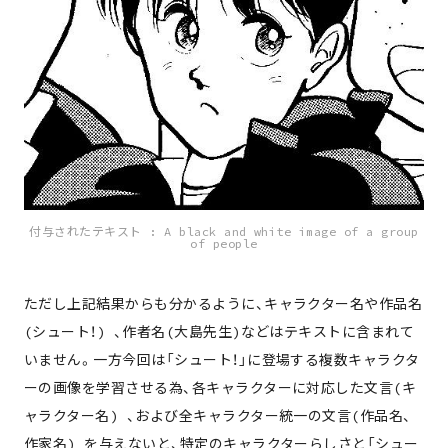
付与されたテキスト : A black and white image of a group
of people
ただし上記結果からも分かるように、キャラクター名や作品名
(シュート！) 、作者名(大島先生)などはテキストに含まれて
いません。一方今回は「シュート！」に登場する複数キャラクタ
ーの画像を学習させる為、各キャラクターに対応した文言(キ
ャラクター名) 、および全キャラクター統一の文言(作品名、
作家名) を与えないと、特定のキャラクターらしさと「シュー