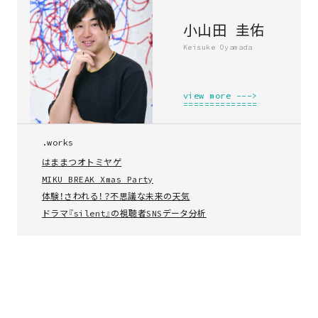
小山田 圭佑
Keisuke Oyamada
view more --->
==============
.works
はままつオトミヤゲ
MIKU BREAK Xmas Party
体験！さわれる！？不思議な未来の天気
ドラマ『silent』の視聴者SNSデータ分析