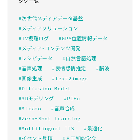
タグ一覧
#次世代メディアデータ基盤
#メディアソリューション
#TV視聴ログ
#GPS位置情報データ
#メディア・コンテンツ開発
#レシピデータ
#自然言語処理
#音声処理
#表情感情推定
#脳波
#画像生成
#text2image
#Diffusion Model
#3Dモデリング
#PIFu
#Mixamo
#音声合成
#Zero-Shot learning
#Multilingual TTS
#最適化
#イベント登壇
#人工知能学会