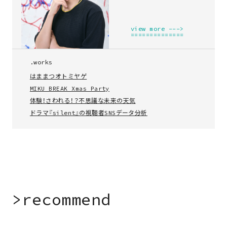
works
view more --->
project
==============
.works
column
はままつオトミヤゲ
MIKU BREAK Xmas Party
contact
体験！さわれる！？不思議な未来の天気
ドラマ『silent』の視聴者SNSデータ分析
>
r
e
c
o
m
m
e
n
d
▎