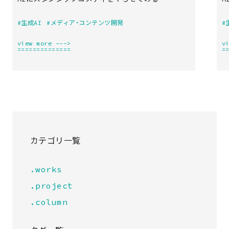
#生成AI
#メディア・コンテンツ開発
#
view more --->
v
==============
=
カテゴリ一覧
.works
.project
.column