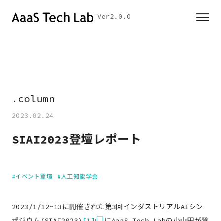
Ver2.0.0
.
c
o
l
u
m
n
▎
2023.02.24
SIAI2023登壇レポート
#イベント登壇
#人工知能学会
2023/1/12~13に開催された第3回インダストリアルAIシン
ポジウム(SIAI2023)
[1]
にAaaS Tech Labの小山田が登