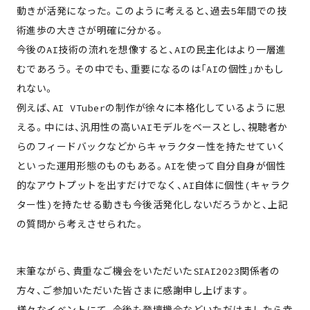
動きが活発になった。このように考えると、過去5年間での技
術進歩の大きさが明確に分かる。
今後のAI技術の流れを想像すると、AIの民主化はより一層進
むであろう。その中でも、重要になるのは「AIの個性」かもし
れない。
例えば、AI VTuberの制作が徐々に本格化しているように思
える。中には、汎用性の高いAIモデルをベースとし、視聴者か
らのフィードバックなどからキャラクター性を持たせていく
といった運用形態のものもある。AIを使って自分自身が個性
的なアウトプットを出すだけでなく、AI自体に個性(キャラク
ター性)を持たせる動きも今後活発化しないだろうかと、上記
の質問から考えさせられた。
末筆ながら、貴重なご機会をいただいたSIAI2023関係者の
方々、ご参加いただいた皆さまに感謝申し上げます。