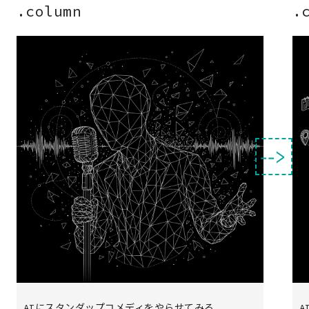
.column
.
‑‑>
AIにスタンダップコメディをやらせてみる
A