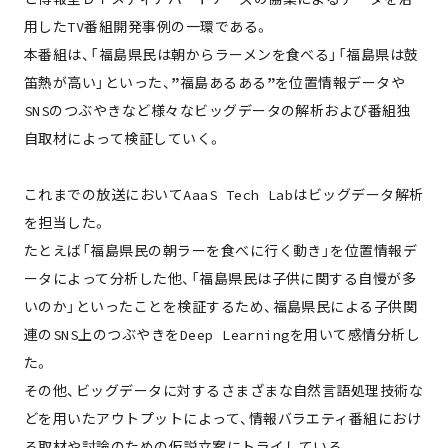
用したTV番組開発事例の一環である。
本番組は、「福島県民は朝からラーメンを食べる」「福島県は鼓
笛熱が高い」といった、”福島あるある”を位置情報データや
SNSのつぶやきなど様々なビッグデータの解析および番組独
自取材によって検証していく。
これまでの放送においてAaaS Tech Labはビッグデータ解析
を担当した。
たとえば「福島県民の朝ラーを食べに行く動き」を位置情報デ
ータによって分析した他、「福島県民は子供に関する自慢が多
いのか」といったことを検証するため、福島県民による子供関
連のSNS上のつぶやきをDeep Learningを用いて感情分析し
た。
その他、ビッグデータに対するさまざまな自然言語処理技術な
どを用いたアウトプットによって、情報バラエティ番組におけ
る取材や討論のための仮説立案にトライしている。