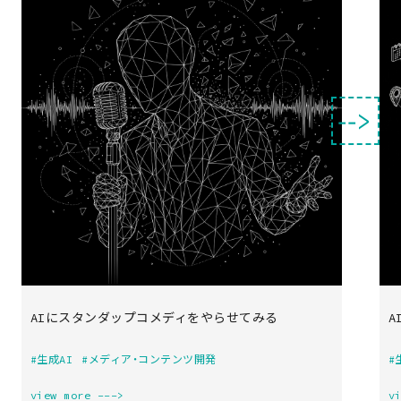
‑‑>
AIにスタンダップコメディをやらせてみる
A
#生成AI
#メディア・コンテンツ開発
#
view more --->
v