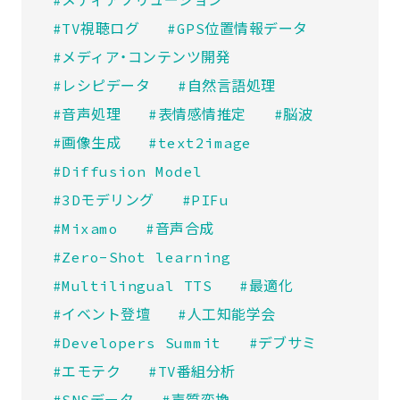
#TV視聴ログ
#GPS位置情報データ
#メディア・コンテンツ開発
#レシピデータ
#自然言語処理
#音声処理
#表情感情推定
#脳波
#画像生成
#text2image
#Diffusion Model
#3Dモデリング
#PIFu
#Mixamo
#音声合成
#Zero-Shot learning
#Multilingual TTS
#最適化
#イベント登壇
#人工知能学会
#Developers Summit
#デブサミ
#エモテク
#TV番組分析
#SNSデータ
#声質変換