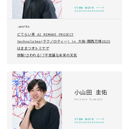
view more --->
==============
.works
どてらい男 AI REMAKE PROJECT
technolotea(テクノロティー) in 大阪・関西万博2025
はままつオトミヤゲ
体験！さわれる！？不思議な未来の天気
about
小山田 圭佑
Keisuke Oyamada
member
view more --->
works
==============