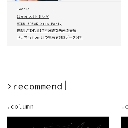
project
.works
はままつオトミヤゲ
column
MIKU BREAK Xmas Party
体験！さわれる！？不思議な未来の天気
ドラマ『silent』の視聴者SNSデータ分析
contact
>
r
e
c
o
m
m
e
n
d
▎
.column
.