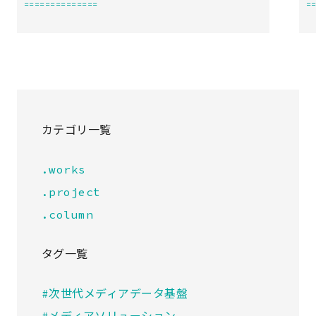
==============
=
カテゴリ一覧
.works
.project
.column
タグ一覧
#次世代メディアデータ基盤
#メディアソリューション