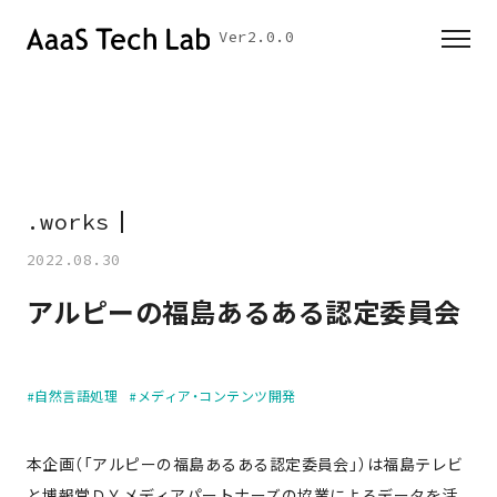
Ver2.0.0
.
w
o
r
k
s
▎
2022.08.30
アルピーの福島あるある認定委員会
#自然言語処理
#メディア・コンテンツ開発
本企画（「アルピーの福島あるある認定委員会」）は福島テレビ
と博報堂ＤＹメディアパートナーズの協業によるデータを活