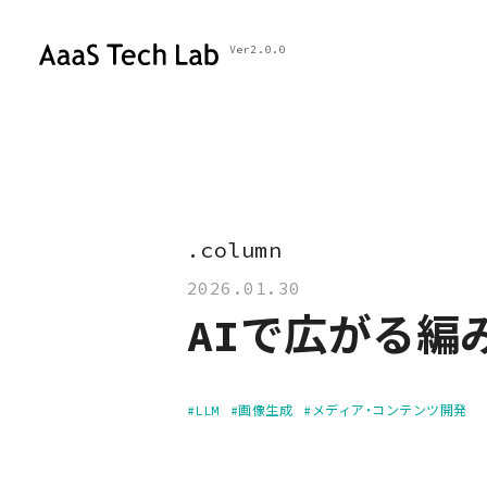
Ver2.0.0
.
c
o
l
u
m
n
▎
2026.01.30
AIで広がる編
#LLM
#画像生成
#メディア・コンテンツ開発