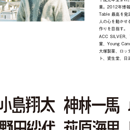
業。2012年博報堂
Table 最高
人の心を動かせ
作りを目指す。
ACC SILVE
賞、Young Cann
大塚製薬、ロッ
ト、資生堂、日