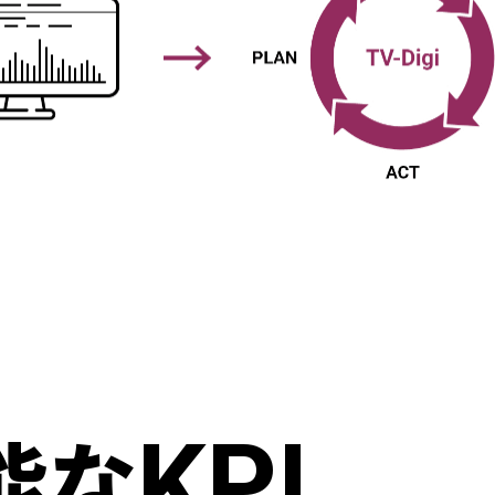
KPI
能な