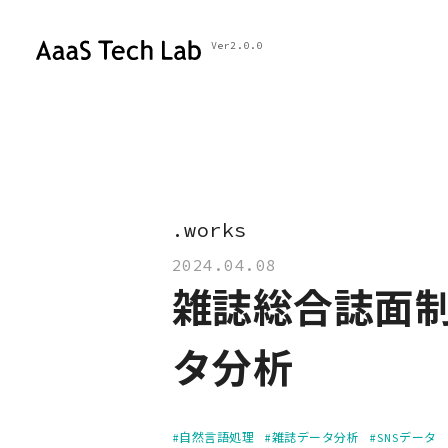
Ver2.0.0
.
w
o
r
k
s
▎
2024.04.08
雑誌総合誌面制
タ分析
#自然言語処理
#雑誌データ分析
#SNSデータ