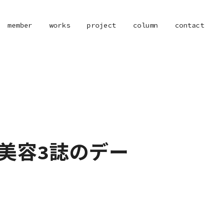
member
works
project
column
contact
た美容3誌のデー