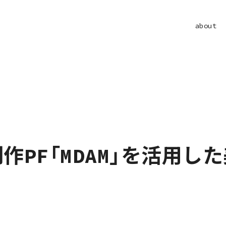
about
作PF「MDAM」を活用し