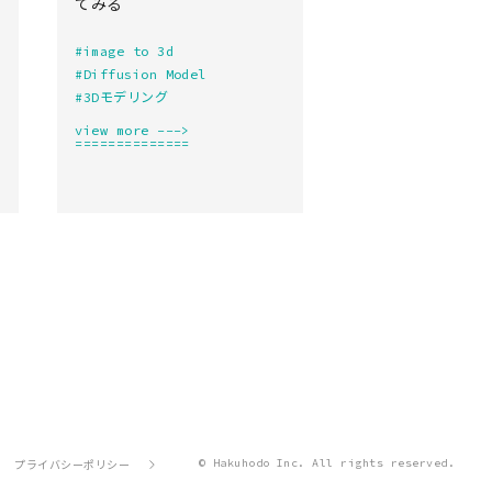
てみる
#image to 3d
#Diffusion Model
#3Dモデリング
view more --->
==============
© Hakuhodo Inc. All rights reserved.
プライバシーポリシー