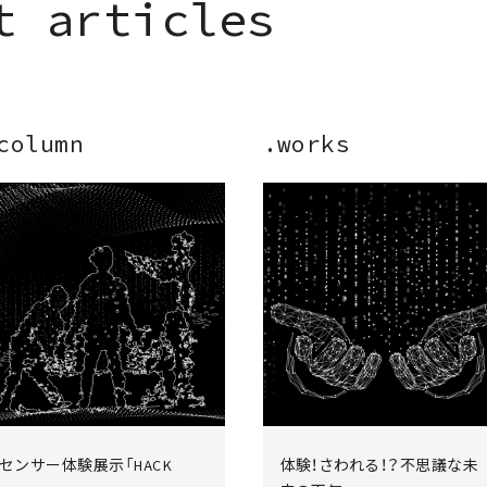
t
a
r
t
i
c
l
e
s
▎
column
.works
センサー体験展示「HACK
体験！さわれる！？不思議な未