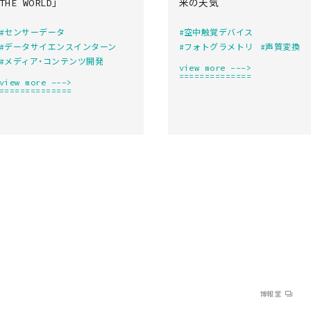
THE WORLD」
来の天気
#センサーデータ
#空中触覚デバイス
#データサイエンスインターン
#フォトグラメトリ
#声質変換
#メディア・コンテンツ開発
view more --->
==============
view more --->
==============
博報堂