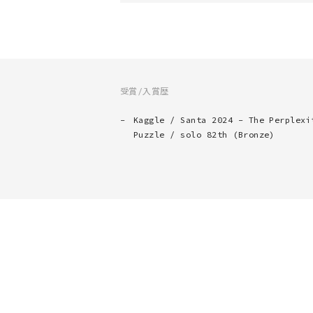
受賞/入賞歴
Kaggle / Santa 2024 - The Perplexi
Puzzle / solo 82th (Bronze)