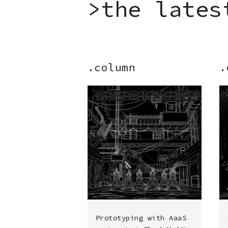
>
t
h
e
l
a
t
e
s
.column
.
Prototyping with AaaS