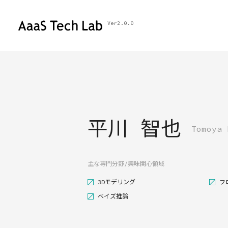
Ver2.0.0
平川 智也
Tomoya 
主な専門分野/興味関心領域
3Dモデリング
フ
ベイズ推論