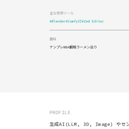
主な使用ツール
#Blender
#ComfyUI
#Zed Editor
趣味
ナンプレ
NBA観戦
ラーメン巡り
PROFILE
生成AI(LLM, 3D, Image