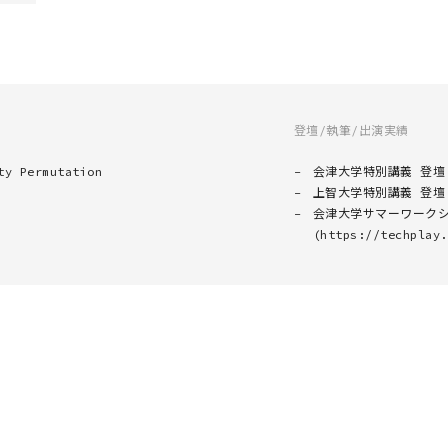
登壇/執筆/出演実績
ty Permutation
会津大学特別講義 登壇
上智大学特別講義 登壇
会津大学サマーワークシ
(https://techplay.