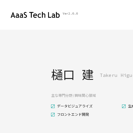
Ver2.0.0
樋口 建
Takeru Higu
主な専門分野/興味関心領域
データビジュアライズ
生
フロントエンド開発