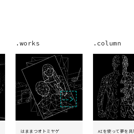
.works
.column
‑‑>
はままつオトミヤゲ
AIを使って夢を