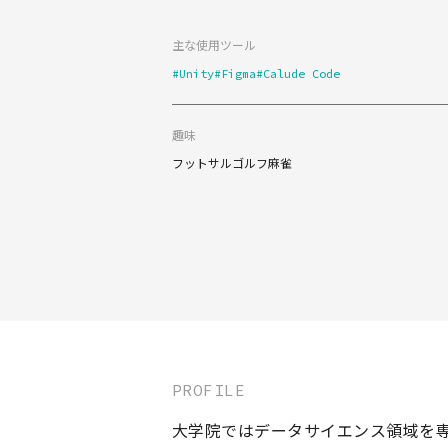
主な使用ツール
#Unity
#Figma
#Calude Code
趣味
フットサル
ゴルフ
麻雀
PROFILE
大学院ではデータサイエンス領域を