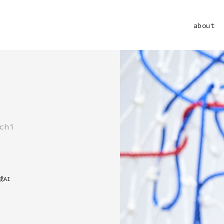
about
chi
成AI