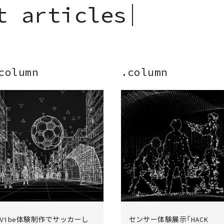
t
a
r
t
i
c
l
e
s
▎
column
.column
Vibe体験制作でサッカーし
センサー体験展示「HACK