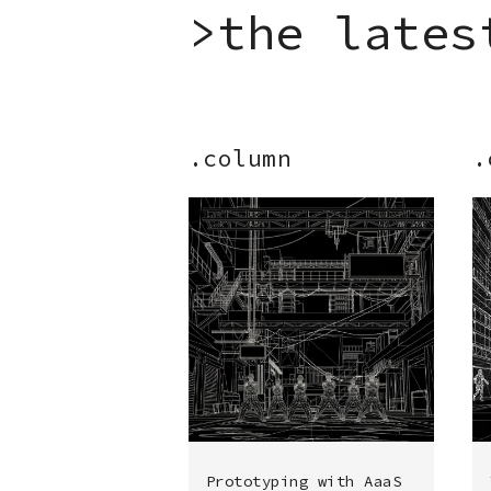
>
t
h
e
l
a
t
e
s
.column
.
Prototyping with AaaS