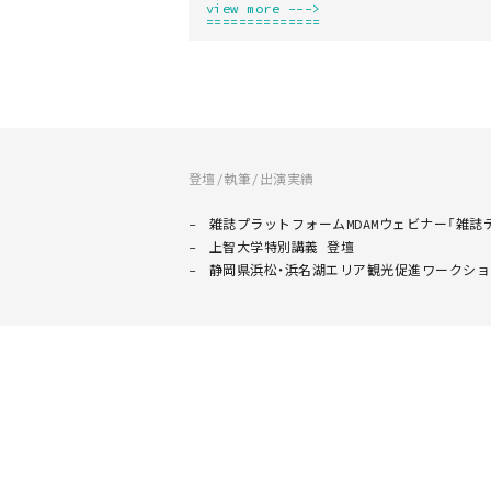
view more --->
==============
登壇/執筆/出演実績
雑誌プラットフォームMDAMウェビナー「雑誌デー
上智大学特別講義 登壇
静岡県浜松・浜名湖エリア観光促進ワークショ