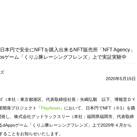
円で安全にNFTを購入出来るNFT販売所「NFT Agency」
ppsゲーム「くりぷ豚レーシングフレンズ」上で実証実験中
ーズ
2020年5月15日
ズ（本社：東京都港区、代表取締役社長：矢嶋弘毅 以下、博報堂ＤＹ
事業開発プロジェクト「
PlayAsset
」において、日本円でNFT（※1）を購
y」を開発し、株式会社グッドラックスリー（本社：福岡県福岡市、代表取締
dAppsゲーム「くりぷ豚レーシングフレンズ」上で2020年４月から
することをお知らせいたします。