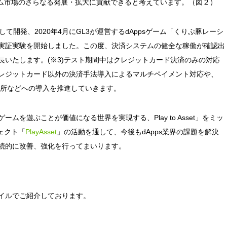
ーム市場のさらなる発展・拡大に貢献できると考えています。（図２）
Iとして開発、2020年4月にGL3が運営するdAppsゲーム「くりぷ豚レーシ
の実証実験を開始しました。この度、決済システムの健全な稼働が確認出
長いたします。(※3)テスト期間中はクレジットカード決済のみの対応
レジットカード以外の決済手法導入によるマルチペイメント対応や、
取引所などへの導入を推進していきます。
ムを遊ぶことが価値になる世界を実現する、Play to Asset」をミッ
ェクト「
PlayAsset
」の活動を通して、今後もdApps業界の課題を解決
続的に改善、強化を行ってまいります。
ァイルでご紹介しております。