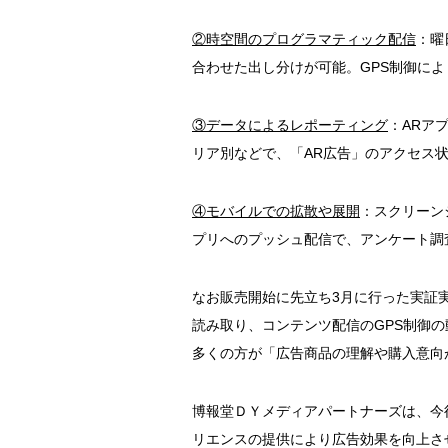
②時空間のプログラマティック配信
：曜
合わせた出し分けが可能。GPS制御に
③データによるレポーティング
：ARア
リア別などで、「AR広告」のアクセス
④モバイルでの拡散や展開
：スクリーン
プリへのプッシュ配信で、アンケート調
なお販売開始に先立ち3月に行った実証実
読み取り、コンテンツ配信のGPS制御
多くの方が「広告商品の理解や購入意向
博報堂ＤＹメディアパートナーズは、今
リエンスの提供により広告効果を向上さ