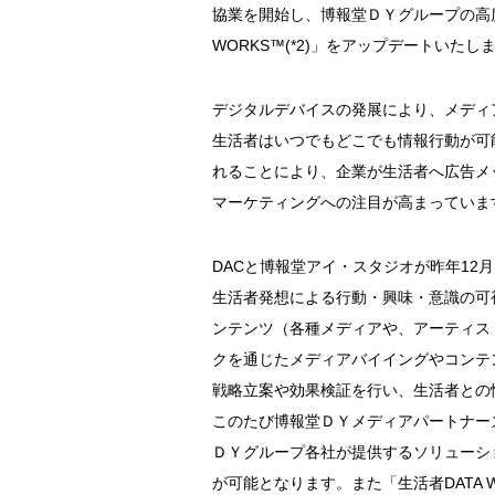
協業を開始し、博報堂ＤＹグループの高
WORKS™(*2)」をアップデートいたし
デジタルデバイスの発展により、メディ
生活者はいつでもどこでも情報行動が可
れることにより、企業が生活者へ広告メ
マーケティングへの注目が高まっていま
DACと博報堂アイ・スタジオが昨年12
生活者発想による行動・興味・意識の可
ンテンツ（各種メディアや、アーティス
クを通じたメディアバイイングやコンテ
戦略立案や効果検証を行い、生活者との
このたび博報堂ＤＹメディアパートナーズ
ＤＹグループ各社が提供するソリューシ
が可能となります。また「生活者DATA