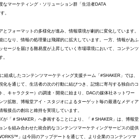
度なマーケティング・ソリューション群「生活者DATA
ます。
アとフォーマットの多様化が進み、情報環境が劇的に変化しています。
能になり、情報の処理量は飛躍的に拡大しています。一方、情報があふ
ッセージを届ける難易度が上昇していく市場環境において、コンテンツ
す。
月に組成したコンテンツマーケティング支援チーム「#SHAKER」では、
視化を通じて、生活者の次の行動に結びつき、記憶に寄与する独自のコ
ト、キャラクター）の調達・開発に始まり、DACの媒体社ネットワー
ンツ拡散、博報堂アイ・スタジオによるターゲット毎の最適なメディア
情報接点の創出と維持を実現しています。
が「＃SHAKER」へ参画することにより、「＃SHAKER」は、博報堂
ョンを組み合わせた統合的なコンテンツマーケティングサービスの提供
 WORKS™」は今回のアップデートを通じて、より企業のコンテンツマ