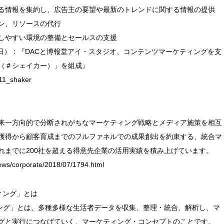
る情報を集約し、広告主の要望や最新のトレンドに関する情報の提供
ン、リソースの代行
しやすい環境の整備とセールスの支援
2月11日）：『DACと博報堂アイ・スタジオ、コンテンツマーケティングを支
R（＃シェイカー）」を組成』
211_shaker
来一方向的で分断されがちなマーケティング戦略とメディア施策を相互
獲得から顧客育成までのフルファネルでの成果創出を約束する、統合マ
れまでに200社を超える得意先企業の活用実績を積み上げています。
ews/corporate/2018/07/1794.html
ィング」とは
ィング」とは、多種多様な生活者データを収集、整理・統合、解析し、マ
グと実行につなげていく、マーケティング・コンセプトのことです。