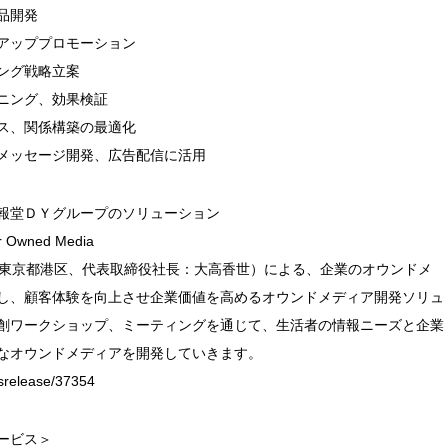
品開発
アッププロモーション
ング戦略立案
ニング、効果検証
ス、関係構築の最適化
メッセージ開発、広告配信に活用
報堂ＤＹグループのソリューション
r Owned Media
ion（東京都港区、代表取締役社長：大高香世）による、企業のオウンドメ
し、顧客体験を向上させ企業価値を高めるオウンドメディア開発ソリュ
創ワークショップ、ミーティングを通じて、生活者の情報ニーズと企業
なオウンドメディアを開発していきます。
wsrelease/37354
サービス＞