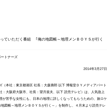
っていただく番組 ｢俺の地図帳～地理メンＢＯＹＳが行く
パートナーズ
2014年3月27日
（本社：東京都港区 社長：大森壽郎 以下 博報堂ＤＹメディアパート
社：大阪府大阪市、社長：望月規夫、以下 読売テレビ）は、人気急上
理が苦手な女性にも、日本の地理に詳しくなってもらうための、旅ロケ
の地図帳～地理メンＢＯＹＳが行く～」を制作し、４月末より読売テレ