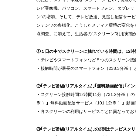
レビ受像機、パソコン、スマートフォン、タブレッ
ン”の増加。そして、テレビ放送、見逃し配信サービ
ンテンツの多様化。こうしたメディア環境の変化を
点調査」に加えて、生活者の“スクリーン”利用実態
①１日の中でスクリーンに触れている時間は、
12
時
・テレビやスマートフォンなど５つのスクリーン接触時
・接触時間が最長のスマートフォン（238.3分
※
）と
②
｢
テレビ番組
(
リアルタイム
)｣｢
無料動画配信
｣｢
イン
・スクリーン接触時間12時間11分（731.2分
※
）の
※
）｣｢無料動画配信サービス（101.1分
※
）｣｢動
・各スクリーンの利用はサービスごとに異なってお
③｢テレビ番組(リアルタイム)｣の2割はテレビスク