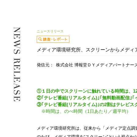
ニュースリリース
メディア環境研究所、スクリーンからメディ
発信元：
株式会社 博報堂ＤＹメディアパートナー
①１日の中でスクリーンに触れている時間は、
1
②
｢
テレビ番組
(
リアルタイム
)｣｢
無料動画配信
｣｢
③
｢
テレビ番組
(
リアルタイム
)｣
の
2
割はテレビス
※時間は、のべ時間（1日あたり／週平均）
メディア環境研究所は、従来から「メディア定点調
のたび、メディア環境を“スクリーン”という視点か