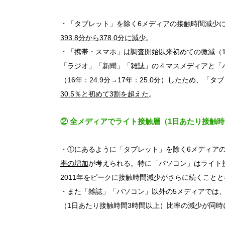
・「タブレット」を除く6メディアの接触時間減少
393.8
分から
378.0
分に減少
。
・「携帯・スマホ」は調査開始以来初めての微減（16年
「ラジオ」「新聞」「雑誌」の４マスメディアと「
（16年：24.9分→17年：25.0分）したため、
30.5
％と初めて
3
割を超えた
。
② 全メディアでライト接触層（1日あたり接触
・①にあるように「タブレット」を除く6メディア
率の増加
が考えられる。特に「パソコン」はライト接触
2011年をピークに接触時間減少がさらに続くこと
・また「雑誌」「パソコン」以外の5メディアでは
（1日あたり接触時間3時間以上）比率の減少が同