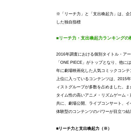
※「リーチ力」と「支出喚起力」は、企
した独自指標
■リーチ力・支出喚起力ランキングの
2016年調査における個別タイトル・ア
「ONE PIECE」がトップとなり、他
年に劇場映画化した人気コミックコンテ
上位に入っているコンテンツは、201
ィストグループが多数を占めました。ま
タイム性の高いアニメ・リズムゲーム・
共に、劇場公開、ライブコンサート、イ
体験型のコンテンツのパワーが目立つ結
■リーチ力と支出喚起力（※）