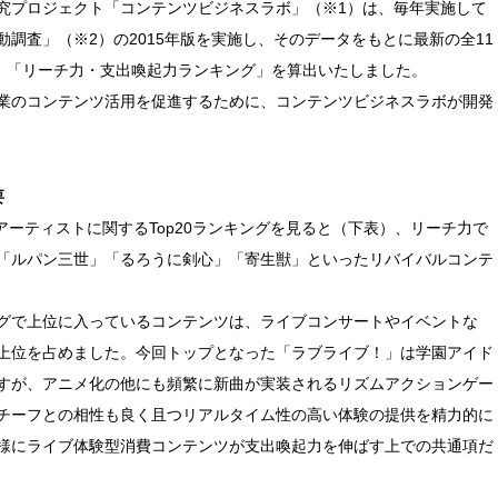
究プロジェクト「コンテンツビジネスラボ」（※1）は、毎年実施して
調査」（※2）の2015年版を実施し、そのデータをもとに最新の全11
る、「リーチ力・支出喚起力ランキング」を算出いたしました。
業のコンテンツ活用を促進するために、コンテンツビジネスラボが開発
要
・アーティストに関するTop20ランキングを見ると（下表）、リーチ力で
「ルパン三世」「るろうに剣心」「寄生獣」といったリバイバルコンテ
グで上位に入っているコンテンツは、ライブコンサートやイベントな
上位を占めました。今回トップとなった「ラブライブ！」は学園アイド
すが、アニメ化の他にも頻繁に新曲が実装されるリズムアクションゲー
チーフとの相性も良く且つリアルタイム性の高い体験の提供を精力的に
様にライブ体験型消費コンテンツが支出喚起力を伸ばす上での共通項だ