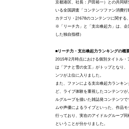
京都港区、社長：戸田裕一）との共同研
いる全国調査「コンテンツファン消費行動
カテゴリ・計678のコンテンツに関す
※「リーチ力」と「支出喚起力」は、企
した独自指標）
■リーチ力・支出喚起力ランキングの概
2015年2月時点における個別タイトル
は「アナと雪の女王」がトップとなり、
ンツが上位に入りました。
また、ファンによる支出喚起力ランキン
ど、ライブ体験を重視したコンテンツが
ルグループを描いた雑誌発コンテンツで
ムや声優によるライブといった、作品モ
行っており、実在のアイドルグループ同
ということが分かりました。