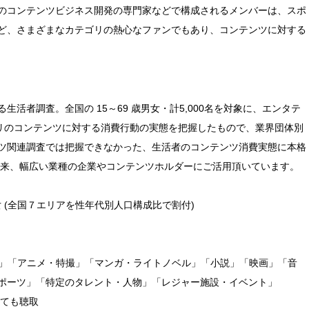
のコンテンツビジネス開発の専門家などで構成されるメンバーは、スポ
ど、さまざまなカテゴリの熱心なファンでもあり、コンテンツに対する
活者調査。全国の 15～69 歳男女・計5,000名を対象に、エンタテ
ゴリのコンテンツに対する消費行動の実態を把握したもので、業界団体別
ツ関連調査では把握できなかった、生活者のコンテンツ消費実態に本格
表以来、幅広い業種の企業やコンテンツホルダーにご活用頂いています。
男女 (全国７エリアを性年代別人口構成比で割付)
ラマ」「アニメ・特撮」「マンガ・ライトノベル」「小説」「映画」「音
ポーツ」「特定のタレント・人物」「レジャー施設・イベント」
いても聴取