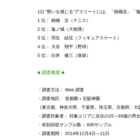
12) “勢いを感じる”アスリートには、「錦織圭」
1 位： 錦織 圭（テニス）
2 位： 逸ノ城（大相撲）
3 位： 羽生 結弦（フィギュアスケート）
4 位： 大谷 翔平（野球）
5 位： 白井 健三（体操）
■ 調査概要 ■
・調査方法： Web 調査
・調査地区： 首都圏＋京阪神圏
（東京都、神奈川県、千葉県、埼玉県、京都府、大
・調査対象者： 対象エリアに在住の15～69歳の男
・有効回収サンプル数： 600サンプル
・調査期間： 2014年12月4日～11日