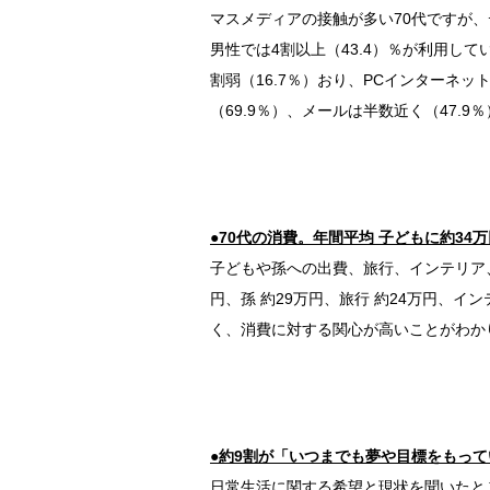
マスメディアの接触が多い70代ですが、
男性では4割以上（43.4）％が利用し
割弱（16.7％）おり、PCインターネッ
（69.9％）、メールは半数近く（47.
●70代の消費。年間平均 子どもに約34
子どもや孫への出費、旅行、インテリア
円、孫 約29万円、旅行 約24万円、イ
く、消費に対する関心が高いことがわか
●約9割が「いつまでも夢や目標をもって
日常生活に関する希望と現状を聞いたとこ