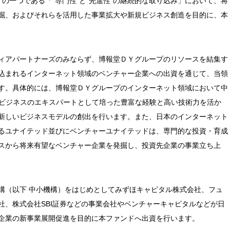
の一つである「“専門性”と“先進性”の継続的な取り込み」において、将
掘、およびそれらを活用した事業拡大や新規ビジネス創造を目的に、本
ィアパートナーズのみならず、博報堂ＤＹグループのリソースを結集す
込まれるインターネット領域のベンチャー企業への出資を通じて、当領
す。具体的には、博報堂ＤＹグループのインターネット領域において中
トビジネスのエキスパートとして培った豊富な経験と高い技術力を活か
新しいビジネスモデルの創出を行います。また、日本のインターネット
るユナイテッド並びにベンチャーユナイテッドは、専門的な投資・育成
スから将来有望なベンチャー企業を発掘し、投資先企業の事業立ち上
構（以下 中小機構）をはじめとしてみずほキャピタル株式会社、フュ
社、株式会社SBI証券などの事業会社やベンチャーキャピタルなどが日
企業の新事業展開促進を目的に本ファンドへ出資を行います。