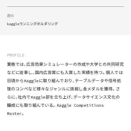
member
趣味
works
kaggle
ランニング
ボルダリング
project
column
PROFILE
業務では、広告効果シミュレーターの作成や大学との共同研究
contact
などに従事し、国内広告賞にも入賞した実績を持つ。個人では
日頃からKaggleに取り組んでおり、テーブルデータや信号処
理のコンペなど様々なジャンルに挑戦し金メダルを獲得。さ
らに、社内でKaggle部を立ち上げ、データサイエンス文化の
醸成にも取り組んでいる。Kaggle Competitions
Master。