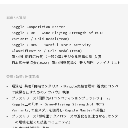
受賞/入賞歴
Kaggle Competition Master
Kaggle / UM - Game-Playing Strength of MCTS
Variants / Gold medal(team)
Kaggle / HMS - Harmful Brain Activity
Classification / Gold medal(team)
第73回 朝日広告賞 〈一般公募〉デジタル連携の部 入賞
日本広告業協会(JAAA) 第54回懸賞論文 新人部門 ファイナリスト
登壇/執筆/出演実績
翔泳社 共著『目指せメダリスト！Kaggle実験管理術 着実にコンペ
で成果を出すためのノウハウ』 執筆
プレスリリース『国際的AIコンペティションプラットフォーム
Kaggle上の「UM - Game-Playing Strengthof MCTS
Variants」で金メダルを獲得し、Kaggle Masterへ昇格』
プレスリリース『博報堂テクノロジーズの進化を加速させる、センタ
ーの垣根を越えた技術コミュニティ』