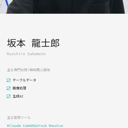
坂本 龍士郎
Ryushiro Sakamoto
主な専門分野/興味関心領域
テーブルデータ
画像処理
生成AI
about
主な使用ツール
#Claude Code
#DaVinch Resolve