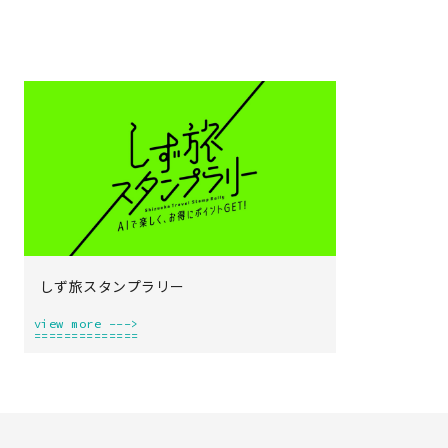
about
.works
member
works
project
column
しず旅スタンプラリー
contact
view more --->
==============