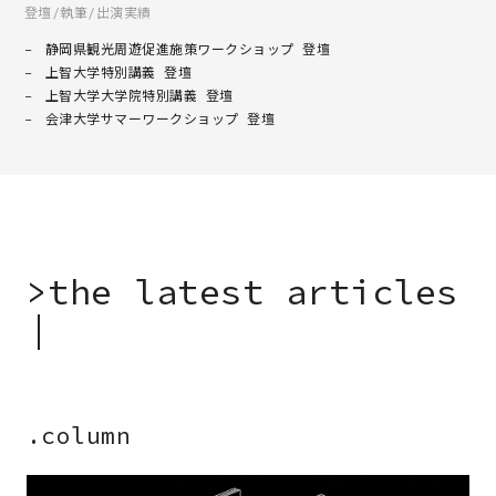
登壇/執筆/出演実績
静岡県観光周遊促進施策ワークショップ 登壇
上智大学特別講義 登壇
上智大学大学院特別講義 登壇
会津大学サマーワークショップ 登壇
>
t
h
e
l
a
t
e
s
t
a
r
t
i
c
l
e
s
.column